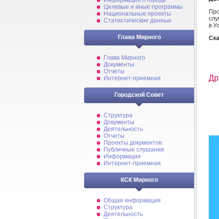
Информация о городе
Целевые и иные программы
Про
Национальные проекты
слу
Статистические данные
в У
Глава Мирного
Ска
Глава Мирного
Документы
Отчеты
Др
Интернет-приемная
Городской Совет
Структура
Документы
Деятельность
Отчеты
Проекты документов
Публичные слушания
Информация
Интернет-приемная
КСК Мирного
Общая информация
Структура
Деятельность