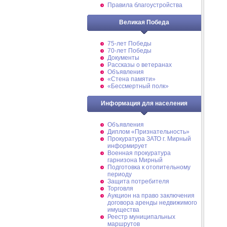
Правила благоустройства
Великая Победа
75-лет Победы
70-лет Победы
Документы
Рассказы о ветеранах
Объявления
«Стена памяти»
«Бессмертный полк»
Информация для населения
Объявления
Диплом «Признательность»
Прокуратура ЗАТО г. Мирный
информирует
Военная прокуратура
гарнизона Мирный
Подготовка к отопительному
периоду
Защита потребителя
Торговля
Аукцион на право заключения
договора аренды недвижимого
имущества
Реестр муниципальных
маршрутов