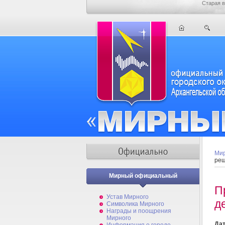
Старая в
Мир
реш
Мирный официальный
П
Устав Мирного
д
Символика Мирного
Награды и поощрения
Мирного
Дат