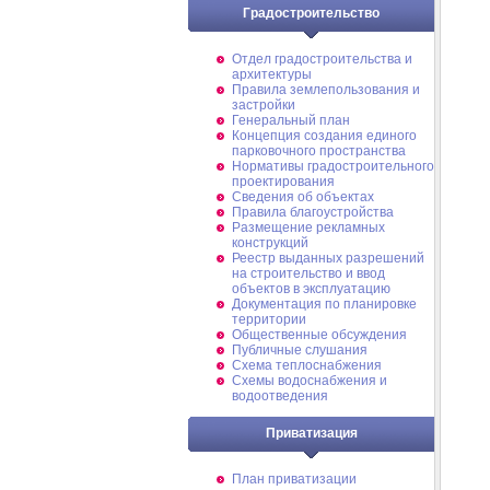
Градостроительство
Отдел градостроительства и
архитектуры
Правила землепользования и
застройки
Генеральный план
Концепция создания единого
парковочного пространства
Нормативы градостроительного
проектирования
Сведения об объектах
Правила благоустройства
Размещение рекламных
конструкций
Реестр выданных разрешений
на строительство и ввод
объектов в эксплуатацию
Документация по планировке
территории
Общественные обсуждения
Публичные слушания
Схема теплоснабжения
Схемы водоснабжения и
водоотведения
Приватизация
План приватизации