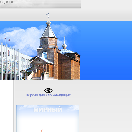
зводится.
кт
Версия для слабовидящих