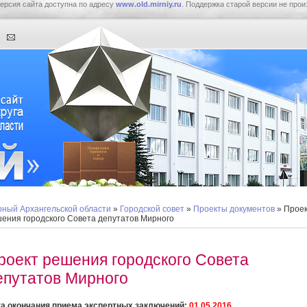
ерсия сайта доступна по адресу
www.old.mirniy.ru
. Поддержка старой версии не прои
ный Архангельской области
»
Городской совет
»
Проекты документов
» Прое
ения городского Совета депутатов Мирного
роект решения городского Совета
епутатов Мирного
а окончания приема экспертных заключений:
01.05.2016