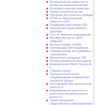
Муниципальная комиссия по
делам несовершеннолетних
Антинаркотическая комиссия
Опека и попечительство
Обучение иностранных граждан
ОСФР по Архангельской
области и НАО
Поддержка участникам СВО
Укрепление общественного
здоровья
ГО и ЧС Мирного информирует
МО МВД России по ЗАТО
г.Мирный
Муниципальная cлужба
Противодействие коррупции
«Профилактика экстремизма и
терроризма»
Мирнинская городская ТИК
Резерв управленческих кадров
Межрайонная ИФНС России №
6
«Охрана труда»
Приоритетный проект
«Формирование комфортной
городской среды»
Противодействие нелегальной
занятости
Неформальная занятость и
работники предпенсионного
возраста
Территориальное
общественное самоуправление