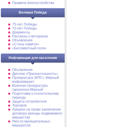
Правила благоустройства
Великая Победа
75-лет Победы
70-лет Победы
Документы
Рассказы о ветеранах
Объявления
«Стена памяти»
«Бессмертный полк»
Информация для населения
Объявления
Диплом «Признательность»
Прокуратура ЗАТО г. Мирный
информирует
Военная прокуратура
гарнизона Мирный
Подготовка к отопительному
периоду
Защита потребителя
Торговля
Аукцион на право заключения
договора аренды недвижимого
имущества
Реестр муниципальных
маршрутов