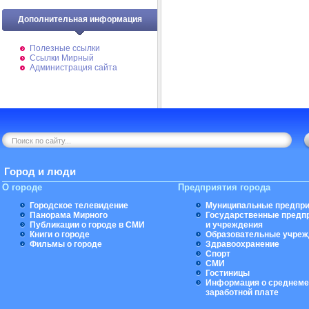
Дополнительная информация
Полезные ссылки
Ссылки Мирный
Администрация сайта
Город и люди
О городе
Предприятия города
Городское телевидение
Муниципальные предпри
Панорама Мирного
Государственные предп
Публикации о городе в СМИ
и учреждения
Книги о городе
Образовательные учреж
Фильмы о городе
Здравоохранение
Спорт
СМИ
Гостиницы
Информация о среднеме
заработной плате