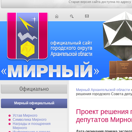
Старая версия сайта доступна по адресу
Мирный Архангельской области
решения городского Совета деп
Мирный официальный
Проект решения 
Устав Мирного
депутатов Мирно
Символика Мирного
Награды и поощрения
Мирного
Дата окончания приема экспер