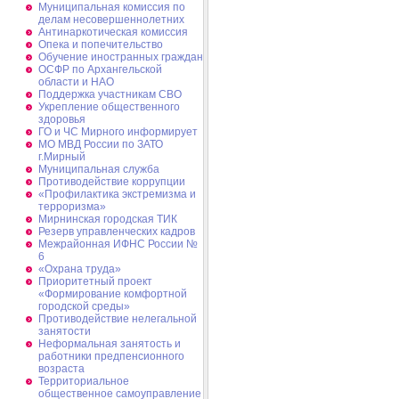
Муниципальная комиссия по
делам несовершеннолетних
Антинаркотическая комиссия
Опека и попечительство
Обучение иностранных граждан
ОСФР по Архангельской
области и НАО
Поддержка участникам СВО
Укрепление общественного
здоровья
ГО и ЧС Мирного информирует
МО МВД России по ЗАТО
г.Мирный
Муниципальная cлужба
Противодействие коррупции
«Профилактика экстремизма и
терроризма»
Мирнинская городская ТИК
Резерв управленческих кадров
Межрайонная ИФНС России №
6
«Охрана труда»
Приоритетный проект
«Формирование комфортной
городской среды»
Противодействие нелегальной
занятости
Неформальная занятость и
работники предпенсионного
возраста
Территориальное
общественное самоуправление