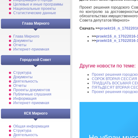
Информация о городе
Целевые и иные программы
Проект решения городского Сов
Национальные проекты
по контролю за достоверность
Статистические данные
обязательствах имущественного
Совета депутатов Мирного»
Глава Мирного
Скачать >>
proekt16_n_17022016
>>
proekt16_n_17022016-1
Глава Мирного
>>
proekt16_n_17022016-1
Документы
Отчеты
Интернет-приемная
Городской Совет
Другие новости по теме:
Структура
Проект решения городско
Документы
СОРОК ВТОРАЯ СЕССИЯ
Деятельность
ТРИДЦАТЬ ВОСЬМАЯ СЕ
Отчеты
ПЯТЬДЕСЯТ ВТОРАЯ СЕ
Проекты документов
Проект решения городско
Публичные слушания
Информация
Интернет-приемная
КСК Мирного
Общая информация
Структура
Деятельность
Не убран мусо