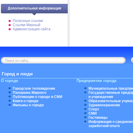
Дополнительная информация
Полезные ссылки
Ссылки Мирный
Администрация сайта
Город и люди
О городе
Предприятия города
Городское телевидение
Муниципальные предпри
Панорама Мирного
Государственные предп
Публикации о городе в СМИ
и учреждения
Книги о городе
Образовательные учреж
Фильмы о городе
Здравоохранение
Спорт
СМИ
Гостиницы
Информация о среднеме
заработной плате