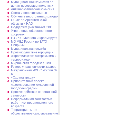
Муниципальная комиссия по
делам несовершеннолетних
Антинаркотическая комиссия
Опека и попечительство
Обучение иностранных граждан
ОСФР по Архангельской
области и НАО
Поддержка участникам СВО
Укрепление общественного
здоровья
ГО и ЧС Мирного информирует
МО МВД России по ЗАТО
г.Мирный
Муниципальная cлужба
Противодействие коррупции
«Профилактика экстремизма и
терроризма»
Мирнинская городская ТИК
Резерв управленческих кадров
Межрайонная ИФНС России №
6
«Охрана труда»
Приоритетный проект
«Формирование комфортной
городской среды»
Противодействие нелегальной
занятости
Неформальная занятость и
работники предпенсионного
возраста
Территориальное
общественное самоуправление