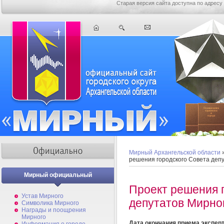
Старая версия сайта доступна по адресу
Мирный Архангельской области
решения городского Совета деп
Мирный официальный
Проект решения 
Устав Мирного
депутатов Мирно
Символика Мирного
Награды и поощрения
Мирного
Дата окончания приема экспер