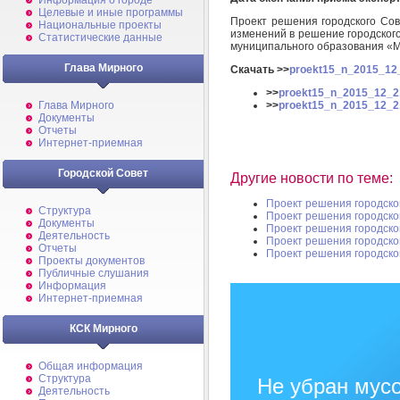
Информация о городе
Целевые и иные программы
Проект решения городского Сов
Национальные проекты
изменений в решение городског
Статистические данные
муниципального образования «М
Глава Мирного
Скачать >>
proekt15_n_2015_12_
>>
proekt15_n_2015_12_21
>>
proekt15_n_2015_12_21
Глава Мирного
Документы
Отчеты
Интернет-приемная
Городской Совет
Другие новости по теме:
Проект решения городско
Структура
Проект решения городско
Документы
Проект решения городско
Деятельность
Проект решения городско
Отчеты
Проект решения городско
Проекты документов
Публичные слушания
Информация
Интернет-приемная
КСК Мирного
Общая информация
Структура
Не убран мусо
Деятельность