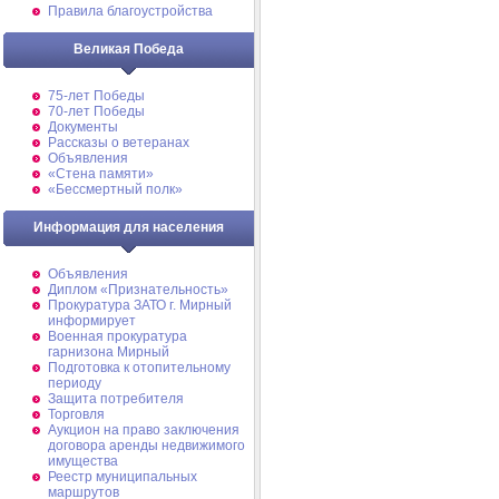
Правила благоустройства
Великая Победа
75-лет Победы
70-лет Победы
Документы
Рассказы о ветеранах
Объявления
«Стена памяти»
«Бессмертный полк»
Информация для населения
Объявления
Диплом «Признательность»
Прокуратура ЗАТО г. Мирный
информирует
Военная прокуратура
гарнизона Мирный
Подготовка к отопительному
периоду
Защита потребителя
Торговля
Аукцион на право заключения
договора аренды недвижимого
имущества
Реестр муниципальных
маршрутов