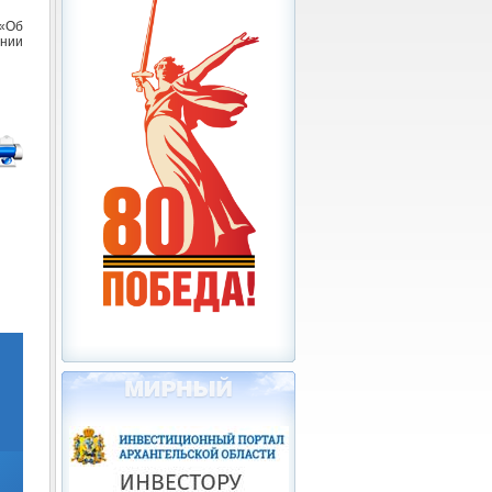
«Об
нии