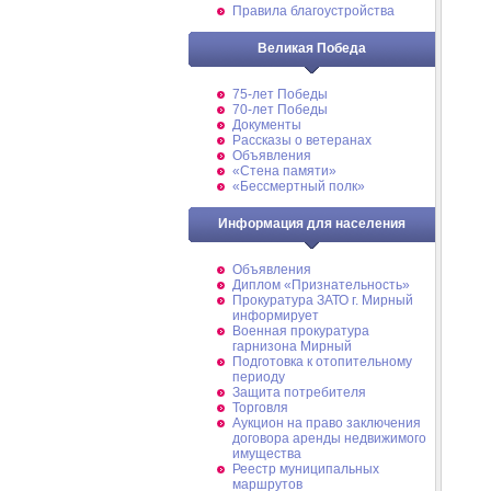
Правила благоустройства
Великая Победа
75-лет Победы
70-лет Победы
Документы
Рассказы о ветеранах
Объявления
«Стена памяти»
«Бессмертный полк»
Информация для населения
Объявления
Диплом «Признательность»
Прокуратура ЗАТО г. Мирный
информирует
Военная прокуратура
гарнизона Мирный
Подготовка к отопительному
периоду
Защита потребителя
Торговля
Аукцион на право заключения
договора аренды недвижимого
имущества
Реестр муниципальных
маршрутов