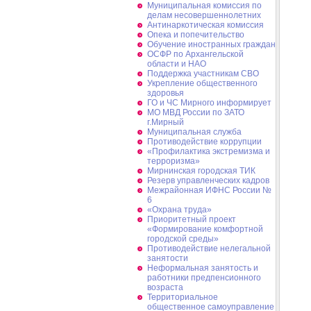
Муниципальная комиссия по
делам несовершеннолетних
Антинаркотическая комиссия
Опека и попечительство
Обучение иностранных граждан
ОСФР по Архангельской
области и НАО
Поддержка участникам СВО
Укрепление общественного
здоровья
ГО и ЧС Мирного информирует
МО МВД России по ЗАТО
г.Мирный
Муниципальная cлужба
Противодействие коррупции
«Профилактика экстремизма и
терроризма»
Мирнинская городская ТИК
Резерв управленческих кадров
Межрайонная ИФНС России №
6
«Охрана труда»
Приоритетный проект
«Формирование комфортной
городской среды»
Противодействие нелегальной
занятости
Неформальная занятость и
работники предпенсионного
возраста
Территориальное
общественное самоуправление