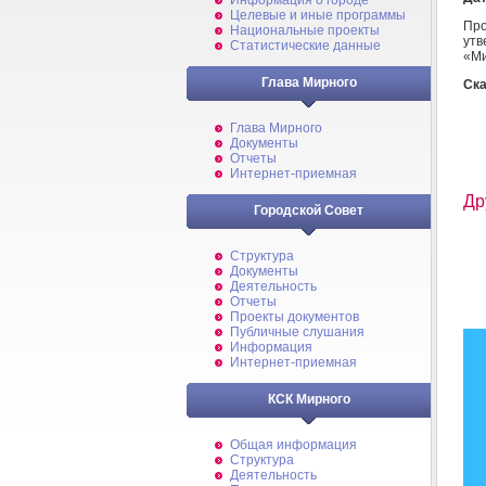
Информация о городе
Целевые и иные программы
Пр
Национальные проекты
утв
Статистические данные
«М
Глава Мирного
Ска
Глава Мирного
Документы
Отчеты
Интернет-приемная
Др
Городской Совет
Структура
Документы
Деятельность
Отчеты
Проекты документов
Публичные слушания
Информация
Интернет-приемная
КСК Мирного
Общая информация
Структура
Деятельность