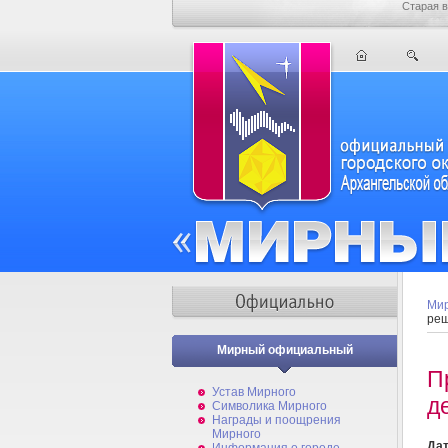
Старая в
Мир
реш
Мирный официальный
П
Устав Мирного
д
Символика Мирного
Награды и поощрения
Мирного
Дат