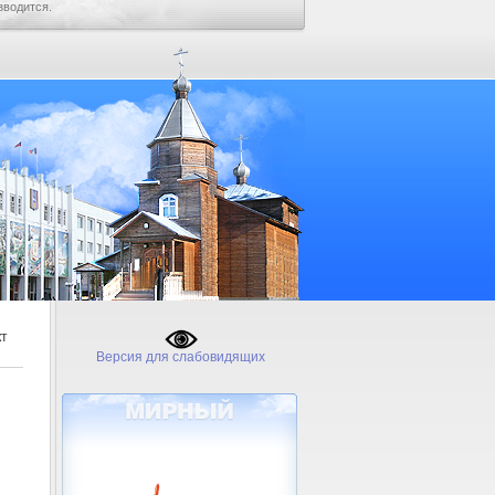
зводится.
кт
Версия для слабовидящих