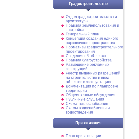
Градостроительство
Отдел градостроительства и
архитектуры
Правила землепользования и
застройки
Генеральный план
Концепция создания единого
парковочного пространства
Нормативы градостроительного
проектирования
Сведения об объектах
Правила благоустройства
Размещение рекламных
конструкций
Реестр выданных разрешений
на строительство и ввод
объектов в эксплуатацию
Документация по планировке
территории
Общественные обсуждения
Публичные слушания
Схема теплоснабжения
Схемы водоснабжения и
водоотведения
Приватизация
План приватизации