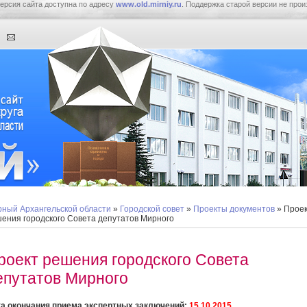
ерсия сайта доступна по адресу
www.old.mirniy.ru
. Поддержка старой версии не прои
ный Архангельской области
»
Городской совет
»
Проекты документов
» Прое
ения городского Совета депутатов Мирного
роект решения городского Совета
епутатов Мирного
а окончания приема экспертных заключений:
15.10.2015