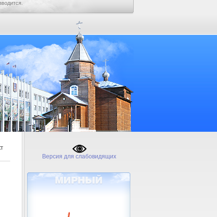
зводится.
кт
Версия для слабовидящих