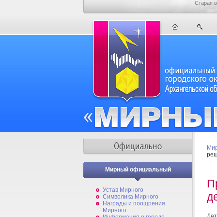
Старая в
Мир
реш
Мирный официальный
П
Устав Мирного
д
Символика Мирного
Награды и поощрения
Мирного
Дат