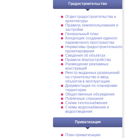
Градостроительство
Отдел градостроительства и
архитектуры
Правила землепользования и
застройки
Генеральный план
Концепция создания единого
парковочного пространства
Нормативы градостроительного
проектирования
Сведения об объектах
Правила благоустройства
Размещение рекламных
конструкций
Реестр выданных разрешений
на строительство и ввод
объектов в эксплуатацию
Документация по планировке
территории
Общественные обсуждения
Публичные слушания
Схема теплоснабжения
Схемы водоснабжения и
водоотведения
Приватизация
План приватизации