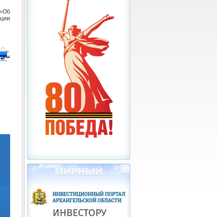
«Об
ции