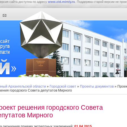
ерсия сайта доступна по адресу
www.old.mirniy.ru
. Поддержка старой версии не прои
ный Архангельской области
»
Городской совет
»
Проекты документов
» Прое
ения городского Совета депутатов Мирного
роект решения городского Совета
епутатов Мирного
а окончания приема экспертных заключений:
01.04.2015