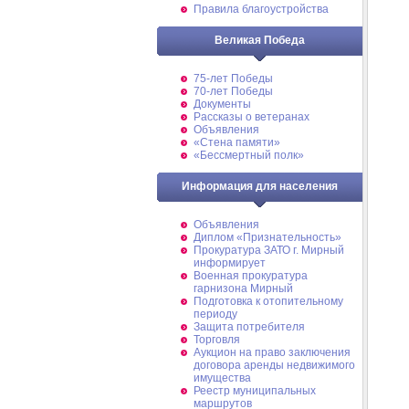
Правила благоустройства
Великая Победа
75-лет Победы
70-лет Победы
Документы
Рассказы о ветеранах
Объявления
«Стена памяти»
«Бессмертный полк»
Информация для населения
Объявления
Диплом «Признательность»
Прокуратура ЗАТО г. Мирный
информирует
Военная прокуратура
гарнизона Мирный
Подготовка к отопительному
периоду
Защита потребителя
Торговля
Аукцион на право заключения
договора аренды недвижимого
имущества
Реестр муниципальных
маршрутов