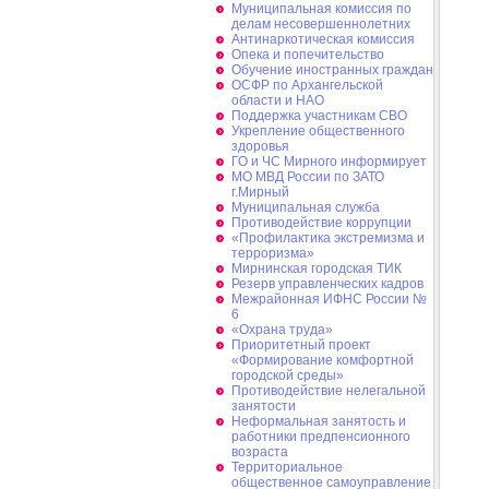
Муниципальная комиссия по
делам несовершеннолетних
Антинаркотическая комиссия
Опека и попечительство
Обучение иностранных граждан
ОСФР по Архангельской
области и НАО
Поддержка участникам СВО
Укрепление общественного
здоровья
ГО и ЧС Мирного информирует
МО МВД России по ЗАТО
г.Мирный
Муниципальная cлужба
Противодействие коррупции
«Профилактика экстремизма и
терроризма»
Мирнинская городская ТИК
Резерв управленческих кадров
Межрайонная ИФНС России №
6
«Охрана труда»
Приоритетный проект
«Формирование комфортной
городской среды»
Противодействие нелегальной
занятости
Неформальная занятость и
работники предпенсионного
возраста
Территориальное
общественное самоуправление