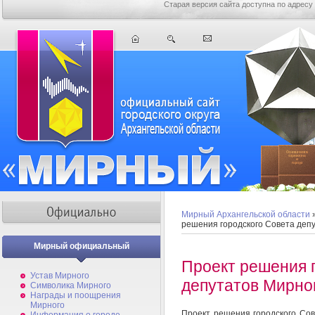
Старая версия сайта доступна по адресу
Мирный Архангельской области
решения городского Совета деп
Мирный официальный
Проект решения 
Устав Мирного
депутатов Мирно
Символика Мирного
Награды и поощрения
Мирного
Проект решения городского Сов