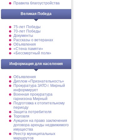
Правила благоустройства
Великая Победа
75-лет Победы
70-лет Победы
Документы
Рассказы о ветеранах
Объявления
«Стена памяти»
«Бессмертный полк»
Информация для населения
Объявления
Диплом «Признательность»
Прокуратура ЗАТО г. Мирный
информирует
Военная прокуратура
гарнизона Мирный
Подготовка к отопительному
периоду
Защита потребителя
Торговля
Аукцион на право заключения
договора аренды недвижимого
имущества
Реестр муниципальных
маршрутов