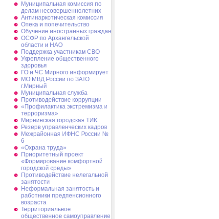
Муниципальная комиссия по
делам несовершеннолетних
Антинаркотическая комиссия
Опека и попечительство
Обучение иностранных граждан
ОСФР по Архангельской
области и НАО
Поддержка участникам СВО
Укрепление общественного
здоровья
ГО и ЧС Мирного информирует
МО МВД России по ЗАТО
г.Мирный
Муниципальная cлужба
Противодействие коррупции
«Профилактика экстремизма и
терроризма»
Мирнинская городская ТИК
Резерв управленческих кадров
Межрайонная ИФНС России №
6
«Охрана труда»
Приоритетный проект
«Формирование комфортной
городской среды»
Противодействие нелегальной
занятости
Неформальная занятость и
работники предпенсионного
возраста
Территориальное
общественное самоуправление