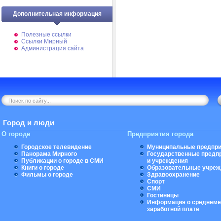
Дополнительная информация
Полезные ссылки
Ссылки Мирный
Администрация сайта
Город и люди
О городе
Предприятия города
Городское телевидение
Муниципальные предпри
Панорама Мирного
Государственные предп
Публикации о городе в СМИ
и учреждения
Книги о городе
Образовательные учреж
Фильмы о городе
Здравоохранение
Спорт
СМИ
Гостиницы
Информация о среднеме
заработной плате