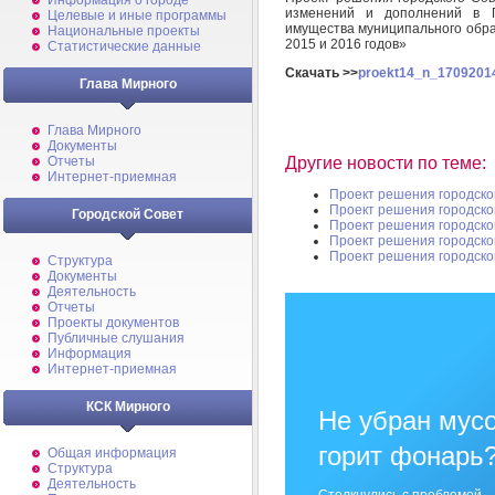
Информация о городе
изменений и дополнений в П
Целевые и иные программы
имущества муниципального обра
Национальные проекты
2015 и 2016 годов»
Статистические данные
Скачать >>
proekt14_n_17092014
Глава Мирного
Глава Мирного
Документы
Другие новости по теме:
Отчеты
Интернет-приемная
Проект решения городско
Проект решения городско
Городской Совет
Проект решения городско
Проект решения городско
Проект решения городско
Структура
Документы
Деятельность
Отчеты
Проекты документов
Публичные слушания
Информация
Интернет-приемная
КСК Мирного
Не убран мусо
горит фонарь
Общая информация
Структура
Деятельность
Столкнулись с проблемой —