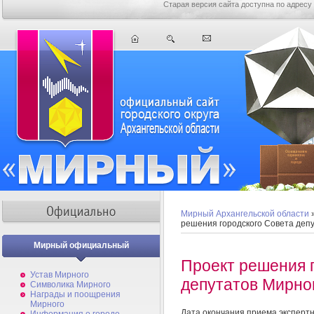
Старая версия сайта доступна по адресу
Мирный Архангельской области
решения городского Совета деп
Мирный официальный
Проект решения 
Устав Мирного
депутатов Мирно
Символика Мирного
Награды и поощрения
Мирного
Дата окончания приема эксперт