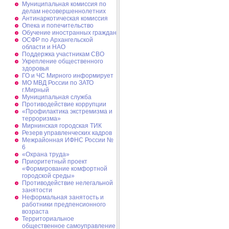
Муниципальная комиссия по
делам несовершеннолетних
Антинаркотическая комиссия
Опека и попечительство
Обучение иностранных граждан
ОСФР по Архангельской
области и НАО
Поддержка участникам СВО
Укрепление общественного
здоровья
ГО и ЧС Мирного информирует
МО МВД России по ЗАТО
г.Мирный
Муниципальная cлужба
Противодействие коррупции
«Профилактика экстремизма и
терроризма»
Мирнинская городская ТИК
Резерв управленческих кадров
Межрайонная ИФНС России №
6
«Охрана труда»
Приоритетный проект
«Формирование комфортной
городской среды»
Противодействие нелегальной
занятости
Неформальная занятость и
работники предпенсионного
возраста
Территориальное
общественное самоуправление