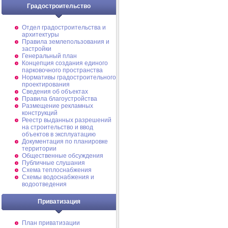
Градостроительство
Отдел градостроительства и
архитектуры
Правила землепользования и
застройки
Генеральный план
Концепция создания единого
парковочного пространства
Нормативы градостроительного
проектирования
Сведения об объектах
Правила благоустройства
Размещение рекламных
конструкций
Реестр выданных разрешений
на строительство и ввод
объектов в эксплуатацию
Документация по планировке
территории
Общественные обсуждения
Публичные слушания
Схема теплоснабжения
Схемы водоснабжения и
водоотведения
Приватизация
План приватизации