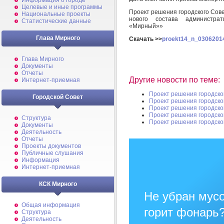
Информация о городе
Целевые и иные программы
Проект решения городского Сове
Национальные проекты
нового состава администра
Статистические данные
«Мирный»»
Глава Мирного
Скачать >>
proekt14_n_03062014
Глава Мирного
Документы
Отчеты
Другие новости по теме:
Интернет-приемная
Проект решения городско
Городской Совет
Проект решения городско
Проект решения городско
Проект решения городско
Структура
Проект решения городско
Документы
Деятельность
Отчеты
Проекты документов
Публичные слушания
Информация
Интернет-приемная
КСК Мирного
Не убран мусо
Общая информация
горит фонарь
Структура
Деятельность