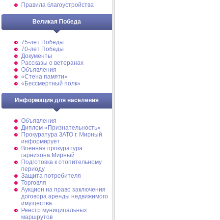
Правила благоустройства
Великая Победа
75-лет Победы
70-лет Победы
Документы
Рассказы о ветеранах
Объявления
«Стена памяти»
«Бессмертный полк»
Информация для населения
Объявления
Диплом «Признательность»
Прокуратура ЗАТО г. Мирный
информирует
Военная прокуратура
гарнизона Мирный
Подготовка к отопительному
периоду
Защита потребителя
Торговля
Аукцион на право заключения
договора аренды недвижимого
имущества
Реестр муниципальных
маршрутов