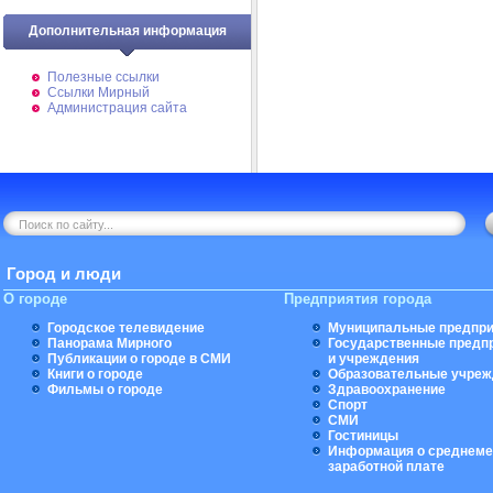
Дополнительная информация
Полезные ссылки
Ссылки Мирный
Администрация сайта
Город и люди
О городе
Предприятия города
Городское телевидение
Муниципальные предпри
Панорама Мирного
Государственные предп
Публикации о городе в СМИ
и учреждения
Книги о городе
Образовательные учреж
Фильмы о городе
Здравоохранение
Спорт
СМИ
Гостиницы
Информация о среднеме
заработной плате