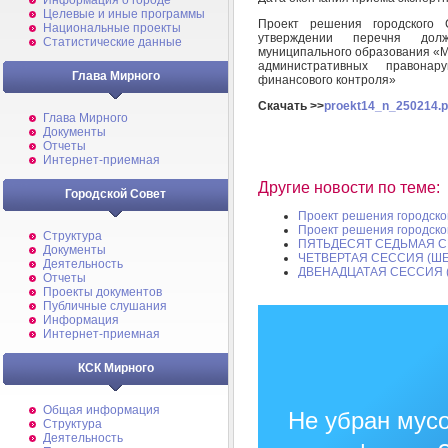
Информация о городе
Целевые и иные программы
Проект решения городского 
Национальные проекты
утверждении перечня долж
Статистические данные
муниципального образования «М
административных правонар
Глава Мирного
финансового контроля»
Скачать >>
proekt14_n_250214.p
Глава Мирного
Документы
Отчеты
Интернет-приемная
Другие новости по теме:
Городской Совет
Проект решения городско
Проект решения городско
Структура
ПЯТЬДЕСЯТ СЕДЬМАЯ С
Документы
ЧЕТВЕРТАЯ СЕССИЯ (Ш
Деятельность
ДВЕНАДЦАТАЯ СЕССИЯ 
Отчеты
Проекты документов
Публичные слушания
Информация
Интернет-приемная
КСК Мирного
Общая информация
Не убран мусо
Структура
Деятельность