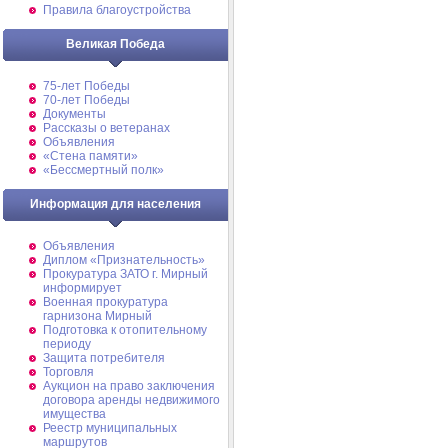
Правила благоустройства
Великая Победа
75-лет Победы
70-лет Победы
Документы
Рассказы о ветеранах
Объявления
«Стена памяти»
«Бессмертный полк»
Информация для населения
Объявления
Диплом «Признательность»
Прокуратура ЗАТО г. Мирный
информирует
Военная прокуратура
гарнизона Мирный
Подготовка к отопительному
периоду
Защита потребителя
Торговля
Аукцион на право заключения
договора аренды недвижимого
имущества
Реестр муниципальных
маршрутов