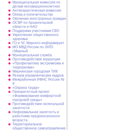
Муниципальная комиссия по
делам несовершеннолетних
Антинаркотическая комиссия
Опека и попечительство
Обучение иностранных граждан
ОСФР по Архангельской
области и НАО
Поддержка участникам СВО
Укрепление общественного
здоровья
ГО и ЧС Мирного информирует
МО МВД России по ЗАТО
г.Мирный
Муниципальная cлужба
Противодействие коррупции
«Профилактика экстремизма и
терроризма»
Мирнинская городская ТИК
Резерв управленческих кадров
Межрайонная ИФНС России №
6
«Охрана труда»
Приоритетный проект
«Формирование комфортной
городской среды»
Противодействие нелегальной
занятости
Неформальная занятость и
работники предпенсионного
возраста
Территориальное
общественное самоуправление