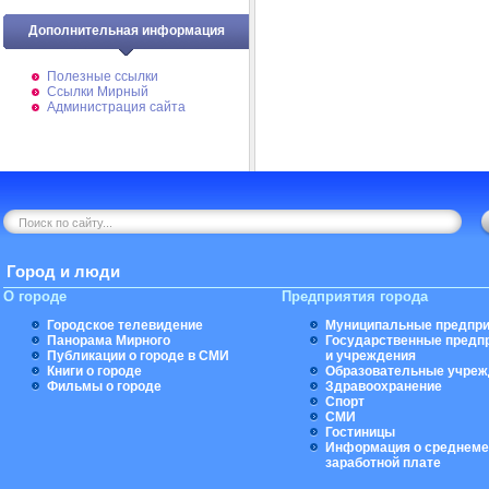
Дополнительная информация
Полезные ссылки
Ссылки Мирный
Администрация сайта
Город и люди
О городе
Предприятия города
Городское телевидение
Муниципальные предпри
Панорама Мирного
Государственные предп
Публикации о городе в СМИ
и учреждения
Книги о городе
Образовательные учреж
Фильмы о городе
Здравоохранение
Спорт
СМИ
Гостиницы
Информация о среднеме
заработной плате