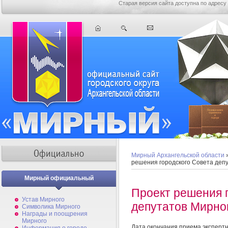
Старая версия сайта доступна по адресу
Мирный Архангельской области
решения городского Совета деп
Мирный официальный
Проект решения 
Устав Мирного
депутатов Мирно
Символика Мирного
Награды и поощрения
Мирного
Дата окончания приема эксперт