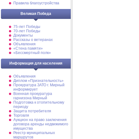
Правила благоустройства
Великая Победа
75-лет Победы
70-лет Победы
Документы
Рассказы о ветеранах
Объявления
«Стена памяти»
«Бессмертный полк»
Информация для населения
Объявления
Диплом «Признательность»
Прокуратура ЗАТО г. Мирный
информирует
Военная прокуратура
гарнизона Мирный
Подготовка к отопительному
периоду
Защита потребителя
Торговля
Аукцион на право заключения
договора аренды недвижимого
имущества
Реестр муниципальных
маршрутов