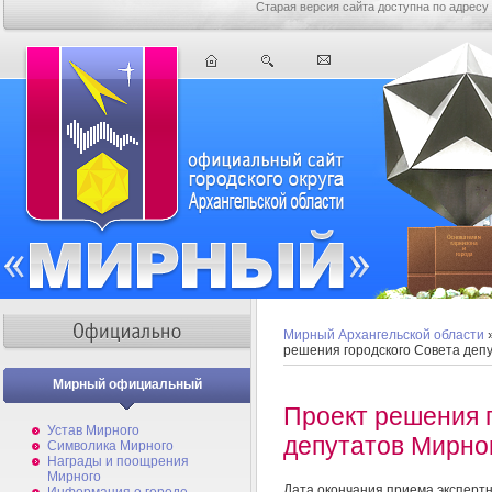
Старая версия сайта доступна по адресу
Мирный Архангельской области
решения городского Совета деп
Мирный официальный
Проект решения 
Устав Мирного
депутатов Мирно
Символика Мирного
Награды и поощрения
Мирного
Дата окончания приема эксперт