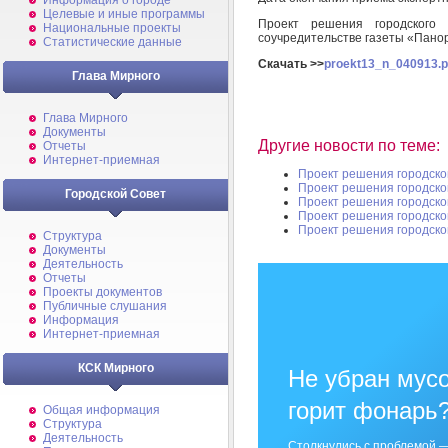
Информация о городе
Целевые и иные программы
Проект решения городского
Национальные проекты
соучредительстве газеты «Пано
Статистические данные
Скачать >>
proekt13_n_040913.p
Глава Мирного
Глава Мирного
Документы
Другие новости по теме:
Отчеты
Интернет-приемная
Проект решения городско
Проект решения городско
Городской Совет
Проект решения городско
Проект решения городско
Проект решения городско
Структура
Документы
Деятельность
Отчеты
Проекты документов
Публичные слушания
Информация
Интернет-приемная
КСК Мирного
Не убран мусо
горит фонарь
Общая информация
Структура
Деятельность
Столкнулись с проблемой —