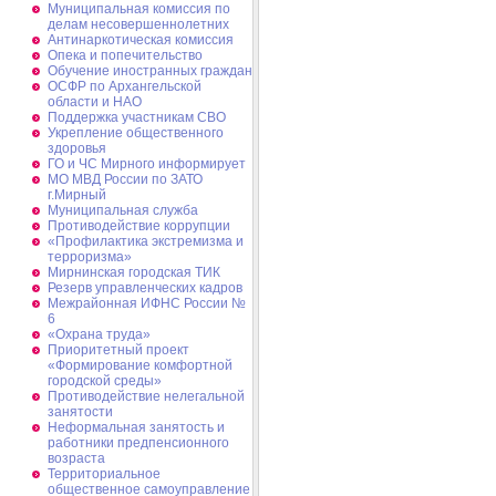
Муниципальная комиссия по
делам несовершеннолетних
Антинаркотическая комиссия
Опека и попечительство
Обучение иностранных граждан
ОСФР по Архангельской
области и НАО
Поддержка участникам СВО
Укрепление общественного
здоровья
ГО и ЧС Мирного информирует
МО МВД России по ЗАТО
г.Мирный
Муниципальная cлужба
Противодействие коррупции
«Профилактика экстремизма и
терроризма»
Мирнинская городская ТИК
Резерв управленческих кадров
Межрайонная ИФНС России №
6
«Охрана труда»
Приоритетный проект
«Формирование комфортной
городской среды»
Противодействие нелегальной
занятости
Неформальная занятость и
работники предпенсионного
возраста
Территориальное
общественное самоуправление