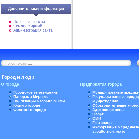
Дополнительная информация
Полезные ссылки
Ссылки Мирный
Администрация сайта
Город и люди
О городе
Предприятия города
Городское телевидение
Муниципальные предпри
Панорама Мирного
Государственные предп
Публикации о городе в СМИ
и учреждения
Книги о городе
Образовательные учреж
Фильмы о городе
Здравоохранение
Спорт
СМИ
Гостиницы
Информация о среднеме
заработной плате