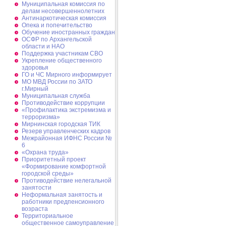
Муниципальная комиссия по
делам несовершеннолетних
Антинаркотическая комиссия
Опека и попечительство
Обучение иностранных граждан
ОСФР по Архангельской
области и НАО
Поддержка участникам СВО
Укрепление общественного
здоровья
ГО и ЧС Мирного информирует
МО МВД России по ЗАТО
г.Мирный
Муниципальная cлужба
Противодействие коррупции
«Профилактика экстремизма и
терроризма»
Мирнинская городская ТИК
Резерв управленческих кадров
Межрайонная ИФНС России №
6
«Охрана труда»
Приоритетный проект
«Формирование комфортной
городской среды»
Противодействие нелегальной
занятости
Неформальная занятость и
работники предпенсионного
возраста
Территориальное
общественное самоуправление