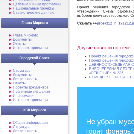
Информация о городе
Целевые и иные программы
Проект решения городского 
Национальные проекты
утверждении Схемы одноманд
Статистические данные
выборов депутатов городского С
Глава Мирного
Скачать >>
proekt12_n_191212.p
Глава Мирного
Документы
Отчеты
Другие новости по теме:
Интернет-приемная
Проект решения городско
Городской Совет
Проект решения городско
ДЕВЯНОСТО СЕДЬМАЯ СЕ
ВНЕОЧЕРЕДНАЯ СТО ТРИ
Структура
«РЕШЕНИЕ» № 385
Документы
СЕМЬДЕСЯТ ТРЕТЬЯ СЕ
Деятельность
Отчеты
Проекты документов
Публичные слушания
Информация
Интернет-приемная
КСК Мирного
Не убран мусо
Общая информация
Структура
горит фонарь
Деятельность