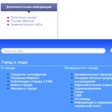
Дополнительная информация
Полезные ссылки
Ссылки Мирный
Администрация сайта
Город и люди
О городе
Предприятия города
Городское телевидение
Муниципальные предпри
Панорама Мирного
Государственные предп
Публикации о городе в СМИ
и учреждения
Книги о городе
Образовательные учреж
Фильмы о городе
Здравоохранение
Спорт
СМИ
Гостиницы
Информация о среднеме
заработной плате