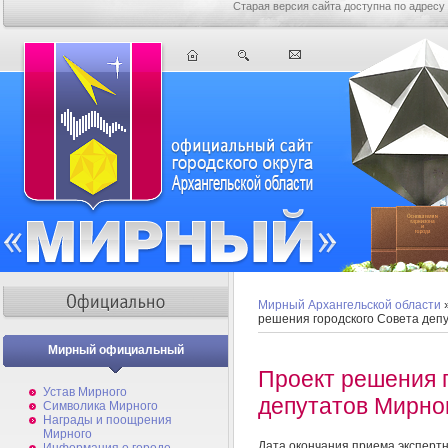
Старая версия сайта доступна по адресу
Мирный Архангельской области
решения городского Совета деп
Мирный официальный
Проект решения 
Устав Мирного
депутатов Мирно
Символика Мирного
Награды и поощрения
Мирного
Дата окончания приема эксперт