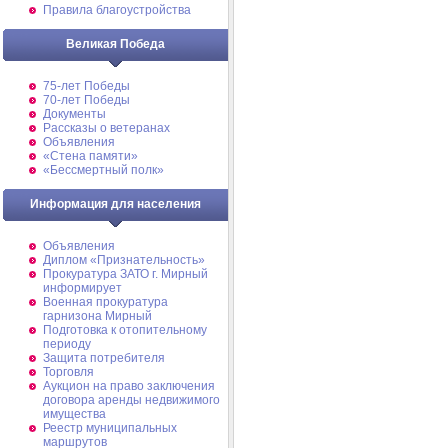
Правила благоустройства
Великая Победа
75-лет Победы
70-лет Победы
Документы
Рассказы о ветеранах
Объявления
«Стена памяти»
«Бессмертный полк»
Информация для населения
Объявления
Диплом «Признательность»
Прокуратура ЗАТО г. Мирный
информирует
Военная прокуратура
гарнизона Мирный
Подготовка к отопительному
периоду
Защита потребителя
Торговля
Аукцион на право заключения
договора аренды недвижимого
имущества
Реестр муниципальных
маршрутов