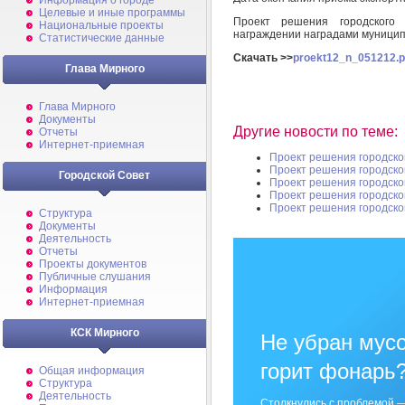
Информация о городе
Целевые и иные программы
Проект решения городского
Национальные проекты
награждении наградами муници
Статистические данные
Скачать >>
proekt12_n_051212.p
Глава Мирного
Глава Мирного
Документы
Другие новости по теме:
Отчеты
Интернет-приемная
Проект решения городско
Проект решения городско
Городской Совет
Проект решения городско
Проект решения городско
Проект решения городско
Структура
Документы
Деятельность
Отчеты
Проекты документов
Публичные слушания
Информация
Интернет-приемная
КСК Мирного
Не убран мусо
горит фонарь
Общая информация
Структура
Деятельность
Столкнулись с проблемой —