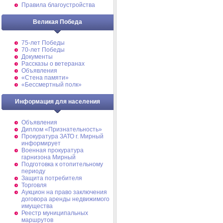
Правила благоустройства
Великая Победа
75-лет Победы
70-лет Победы
Документы
Рассказы о ветеранах
Объявления
«Стена памяти»
«Бессмертный полк»
Информация для населения
Объявления
Диплом «Признательность»
Прокуратура ЗАТО г. Мирный
информирует
Военная прокуратура
гарнизона Мирный
Подготовка к отопительному
периоду
Защита потребителя
Торговля
Аукцион на право заключения
договора аренды недвижимого
имущества
Реестр муниципальных
маршрутов