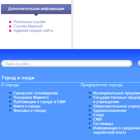
Дополнительная информация
Полезные ссылки
Ссылки Мирный
Администрация сайта
Город и люди
О городе
Предприятия города
Городское телевидение
Муниципальные предпри
Панорама Мирного
Государственные предп
Публикации о городе в СМИ
и учреждения
Книги о городе
Образовательные учреж
Фильмы о городе
Здравоохранение
Спорт
СМИ
Гостиницы
Информация о среднеме
заработной плате