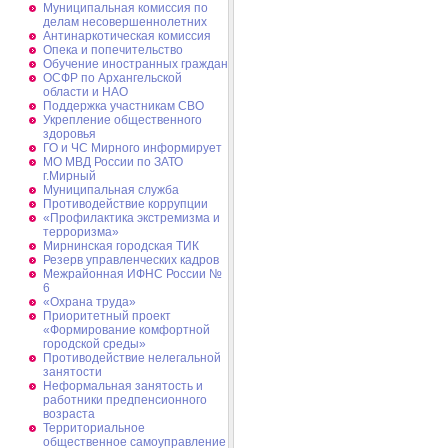
Муниципальная комиссия по
делам несовершеннолетних
Антинаркотическая комиссия
Опека и попечительство
Обучение иностранных граждан
ОСФР по Архангельской
области и НАО
Поддержка участникам СВО
Укрепление общественного
здоровья
ГО и ЧС Мирного информирует
МО МВД России по ЗАТО
г.Мирный
Муниципальная cлужба
Противодействие коррупции
«Профилактика экстремизма и
терроризма»
Мирнинская городская ТИК
Резерв управленческих кадров
Межрайонная ИФНС России №
6
«Охрана труда»
Приоритетный проект
«Формирование комфортной
городской среды»
Противодействие нелегальной
занятости
Неформальная занятость и
работники предпенсионного
возраста
Территориальное
общественное самоуправление