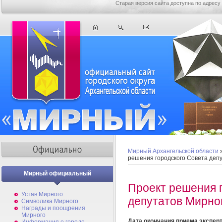
Старая версия сайта доступна по адресу
Мирный Архангельской области
решения городского Совета деп
Мирный официальный
Проект решения 
Устав Мирного
депутатов Мирно
Символика Мирного
Награды и поощрения
Мирного
Дата окончания приема экспер