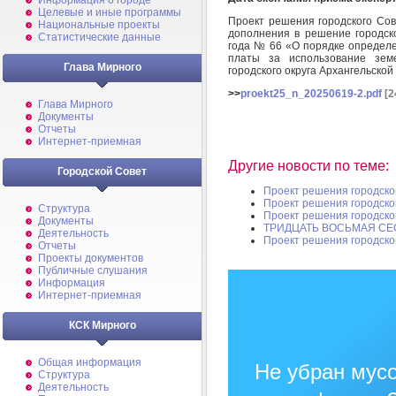
Информация о городе
Целевые и иные программы
Проект решения городского Сов
Национальные проекты
дополнения в решение городск
Статистические данные
года № 66 «О порядке определе
платы за использование земе
Глава Мирного
городского округа Архангельско
>>
proekt25_n_20250619-2.pdf
[2
Глава Мирного
Документы
Отчеты
Интернет-приемная
Другие новости по теме:
Городской Совет
Проект решения городско
Проект решения городско
Структура
Проект решения городско
Документы
ТРИДЦАТЬ ВОСЬМАЯ СЕ
Деятельность
Проект решения городско
Отчеты
Проекты документов
Публичные слушания
Информация
Интернет-приемная
КСК Мирного
Общая информация
Не убран мусо
Структура
Деятельность