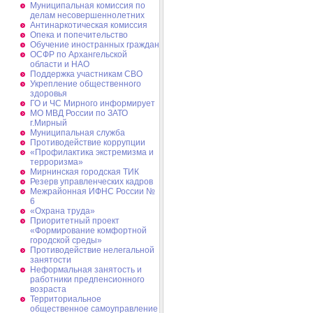
Муниципальная комиссия по
делам несовершеннолетних
Антинаркотическая комиссия
Опека и попечительство
Обучение иностранных граждан
ОСФР по Архангельской
области и НАО
Поддержка участникам СВО
Укрепление общественного
здоровья
ГО и ЧС Мирного информирует
МО МВД России по ЗАТО
г.Мирный
Муниципальная cлужба
Противодействие коррупции
«Профилактика экстремизма и
терроризма»
Мирнинская городская ТИК
Резерв управленческих кадров
Межрайонная ИФНС России №
6
«Охрана труда»
Приоритетный проект
«Формирование комфортной
городской среды»
Противодействие нелегальной
занятости
Неформальная занятость и
работники предпенсионного
возраста
Территориальное
общественное самоуправление