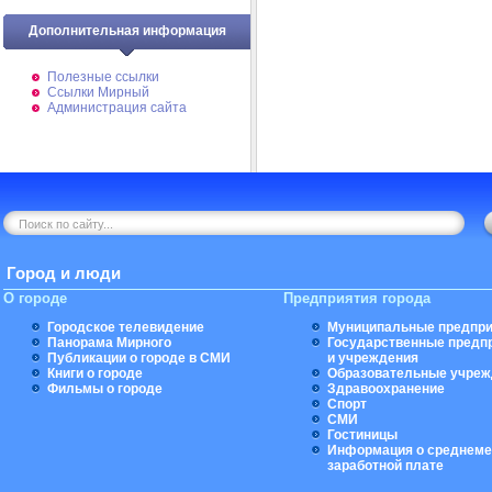
Дополнительная информация
Полезные ссылки
Ссылки Мирный
Администрация сайта
Город и люди
О городе
Предприятия города
Городское телевидение
Муниципальные предпри
Панорама Мирного
Государственные предп
Публикации о городе в СМИ
и учреждения
Книги о городе
Образовательные учреж
Фильмы о городе
Здравоохранение
Спорт
СМИ
Гостиницы
Информация о среднеме
заработной плате