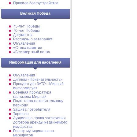
Правила благоустройства
Великая Победа
75-лет Победы
70-лет Победы
Документы
Рассказы о ветеранах
Объявления
«Стена памяти»
«Бессмертный полк»
Информация для населения
Объявления
Диплом «Признательность»
Прокуратура ЗАТО г. Мирный
информирует
Военная прокуратура
гарнизона Мирный
Подготовка к отопительному
периоду
Защита потребителя
Торговля
Аукцион на право заключения
договора аренды недвижимого
имущества
Реестр муниципальных
маршрутов