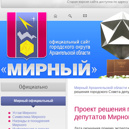
Старая версия сайта доступна по адресу
Мирный Архангельской области
решения городского Совета деп
Мирный официальный
Проект решения 
Устав Мирного
депутатов Мирно
Символика Мирного
Награды и поощрения
Мирного
Дата окончания приема эксперт