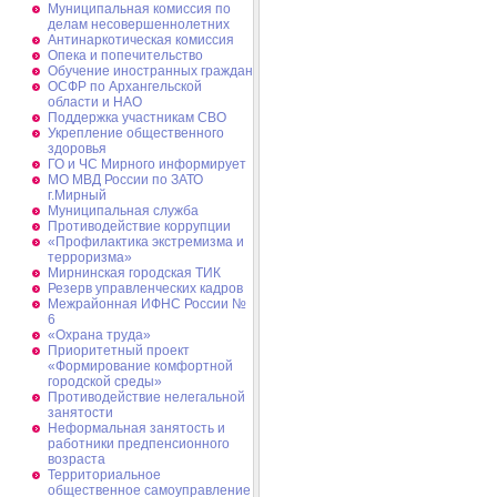
Муниципальная комиссия по
делам несовершеннолетних
Антинаркотическая комиссия
Опека и попечительство
Обучение иностранных граждан
ОСФР по Архангельской
области и НАО
Поддержка участникам СВО
Укрепление общественного
здоровья
ГО и ЧС Мирного информирует
МО МВД России по ЗАТО
г.Мирный
Муниципальная cлужба
Противодействие коррупции
«Профилактика экстремизма и
терроризма»
Мирнинская городская ТИК
Резерв управленческих кадров
Межрайонная ИФНС России №
6
«Охрана труда»
Приоритетный проект
«Формирование комфортной
городской среды»
Противодействие нелегальной
занятости
Неформальная занятость и
работники предпенсионного
возраста
Территориальное
общественное самоуправление