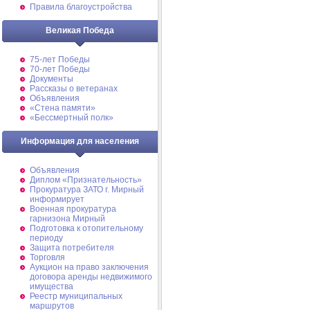
Правила благоустройства
Великая Победа
75-лет Победы
70-лет Победы
Документы
Рассказы о ветеранах
Объявления
«Стена памяти»
«Бессмертный полк»
Информация для населения
Объявления
Диплом «Признательность»
Прокуратура ЗАТО г. Мирный
информирует
Военная прокуратура
гарнизона Мирный
Подготовка к отопительному
периоду
Защита потребителя
Торговля
Аукцион на право заключения
договора аренды недвижимого
имущества
Реестр муниципальных
маршрутов