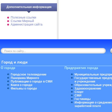
Дополнительная информация
Полезные ссылки
Ссылки Мирный
Администрация сайта
Город и люди
О городе
Предприятия города
Городское телевидение
Муниципальные предпри
Панорама Мирного
Государственные предп
Публикации о городе в СМИ
и учреждения
Книги о городе
Образовательные учреж
Фильмы о городе
Здравоохранение
Спорт
СМИ
Гостиницы
Информация о среднеме
заработной плате