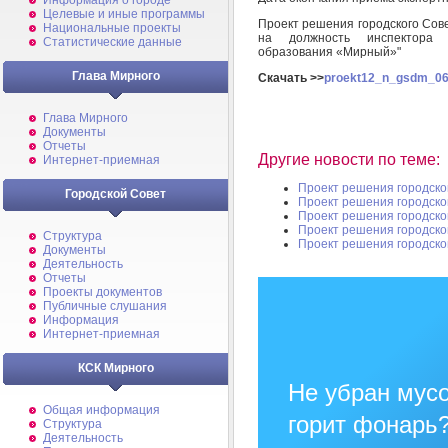
Информация о городе
Целевые и иные программы
Проект решения городского Сове
Национальные проекты
на должность инспектора к
Статистические данные
образования «Мирный»"
Глава Мирного
Скачать >>
proekt12_n_gsdm_06
Глава Мирного
Документы
Отчеты
Другие новости по теме:
Интернет-приемная
Проект решения городско
Городской Совет
Проект решения городско
Проект решения городско
Проект решения городско
Структура
Проект решения городско
Документы
Деятельность
Отчеты
Проекты документов
Публичные слушания
Информация
Интернет-приемная
КСК Мирного
Не убран мусо
Общая информация
горит фонарь
Структура
Деятельность