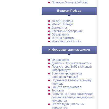
Правила благоустройства
Великая Победа
75-лет Победы
70-лет Победы
Документы
Рассказы о ветеранах
Объявления
«Стена памяти»
«Бессмертный полк»
Информация для населения
Объявления
Диплом «Признательность»
Прокуратура ЗАТО г. Мирный
информирует
Военная прокуратура
гарнизона Мирный
Подготовка к отопительному
периоду
Защита потребителя
Торговля
Аукцион на право заключения
договора аренды недвижимого
имущества
Реестр муниципальных
маршрутов