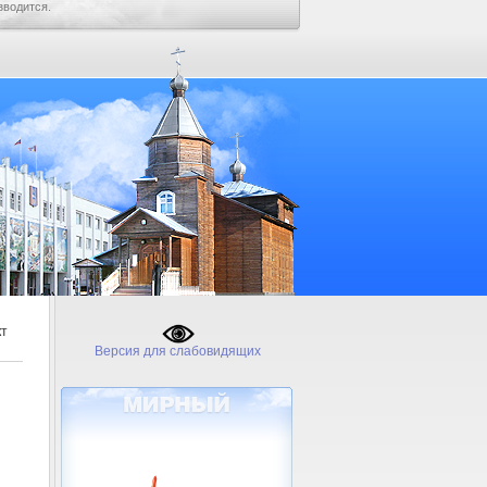
зводится.
кт
Версия для слабовидящих