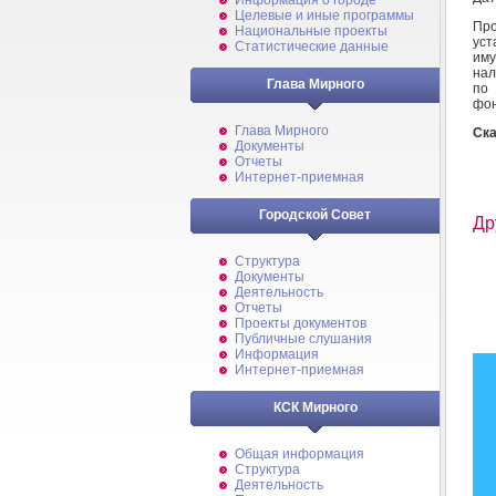
Информация о городе
Целевые и иные программы
Пр
Национальные проекты
уст
Статистические данные
им
нал
Глава Мирного
по 
фон
Глава Мирного
Ска
Документы
Отчеты
Интернет-приемная
Городской Совет
Др
Структура
Документы
Деятельность
Отчеты
Проекты документов
Публичные слушания
Информация
Интернет-приемная
КСК Мирного
Общая информация
Структура
Деятельность