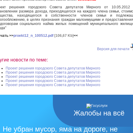
оект решения городского Совета депутатов Мирного от 10.05.2012 
ановлении размера дохода, приходящегося на каждого члена семьи, стоим
ущества, находящегося в собственности членов семьи и подлежащ
огообложению, в целях признания граждан малоимущими и предоставлени
договорам социального найма жилых помещений муниципального жилищ
да"
чать >>
proekt12_n_100512.pdf
[106,67 Kb]
<<
Версия для печати
угие новости по теме:
Проект решения городского Совета депутатов Мирного
Проект решения городского Совета депутатов Мирного
Проект решения городского Совета депутатов Мирного
Проект решения городского Совета депутатов Мирного
Проект решения городского Совета депутатов Мирного
Жалобы на всё
Не убран мусор, яма на дороге, не