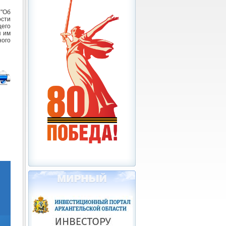
"Об
ости
его
я им
ного