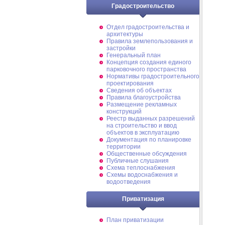
Градостроительство
Отдел градостроительства и
архитектуры
Правила землепользования и
застройки
Генеральный план
Концепция создания единого
парковочного пространства
Нормативы градостроительного
проектирования
Сведения об объектах
Правила благоустройства
Размещение рекламных
конструкций
Реестр выданных разрешений
на строительство и ввод
объектов в эксплуатацию
Документация по планировке
территории
Общественные обсуждения
Публичные слушания
Схема теплоснабжения
Схемы водоснабжения и
водоотведения
Приватизация
План приватизации