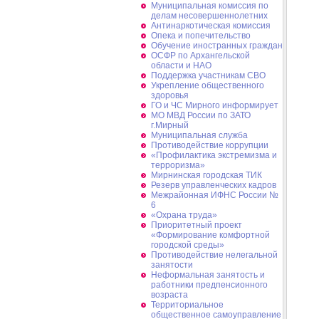
Муниципальная комиссия по
делам несовершеннолетних
Антинаркотическая комиссия
Опека и попечительство
Обучение иностранных граждан
ОСФР по Архангельской
области и НАО
Поддержка участникам СВО
Укрепление общественного
здоровья
ГО и ЧС Мирного информирует
МО МВД России по ЗАТО
г.Мирный
Муниципальная cлужба
Противодействие коррупции
«Профилактика экстремизма и
терроризма»
Мирнинская городская ТИК
Резерв управленческих кадров
Межрайонная ИФНС России №
6
«Охрана труда»
Приоритетный проект
«Формирование комфортной
городской среды»
Противодействие нелегальной
занятости
Неформальная занятость и
работники предпенсионного
возраста
Территориальное
общественное самоуправление