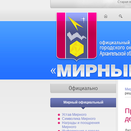
Старая в
Мир
реш
Мирный официальный
П
Устав Мирного
д
Символика Мирного
Награды и поощрения
Мирного
Дат