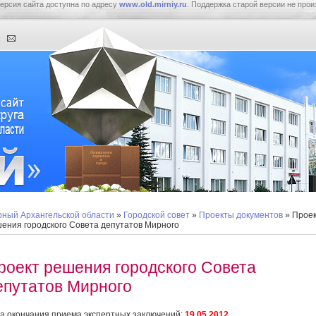
ерсия сайта доступна по адресу
www.old.mirniy.ru
. Поддержка старой версии не прои
ный Архангельской области
»
Городской совет
»
Проекты документов
» Прое
ения городского Совета депутатов Мирного
роект решения городского Совета
епутатов Мирного
а окончания приема экспертных заключений:
19.05.2012