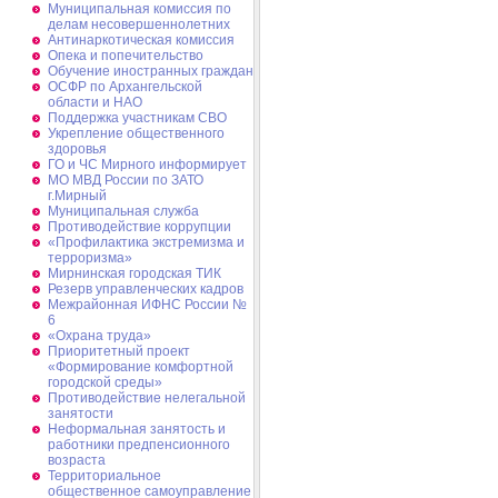
Муниципальная комиссия по
делам несовершеннолетних
Антинаркотическая комиссия
Опека и попечительство
Обучение иностранных граждан
ОСФР по Архангельской
области и НАО
Поддержка участникам СВО
Укрепление общественного
здоровья
ГО и ЧС Мирного информирует
МО МВД России по ЗАТО
г.Мирный
Муниципальная cлужба
Противодействие коррупции
«Профилактика экстремизма и
терроризма»
Мирнинская городская ТИК
Резерв управленческих кадров
Межрайонная ИФНС России №
6
«Охрана труда»
Приоритетный проект
«Формирование комфортной
городской среды»
Противодействие нелегальной
занятости
Неформальная занятость и
работники предпенсионного
возраста
Территориальное
общественное самоуправление