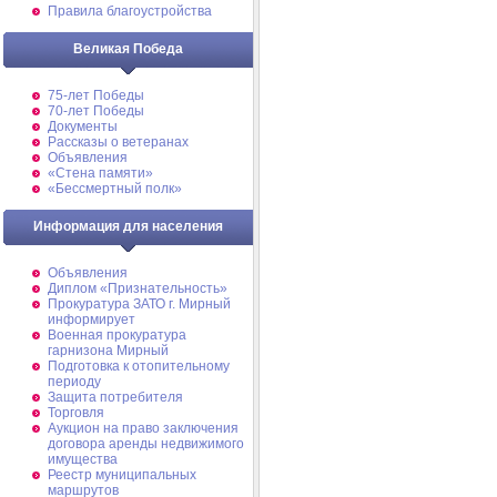
Правила благоустройства
Великая Победа
75-лет Победы
70-лет Победы
Документы
Рассказы о ветеранах
Объявления
«Стена памяти»
«Бессмертный полк»
Информация для населения
Объявления
Диплом «Признательность»
Прокуратура ЗАТО г. Мирный
информирует
Военная прокуратура
гарнизона Мирный
Подготовка к отопительному
периоду
Защита потребителя
Торговля
Аукцион на право заключения
договора аренды недвижимого
имущества
Реестр муниципальных
маршрутов