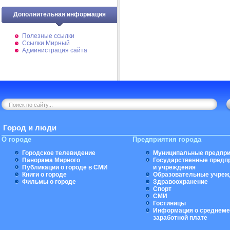
Дополнительная информация
Полезные ссылки
Ссылки Мирный
Администрация сайта
Город и люди
О городе
Предприятия города
Городское телевидение
Муниципальные предпри
Панорама Мирного
Государственные предп
Публикации о городе в СМИ
и учреждения
Книги о городе
Образовательные учреж
Фильмы о городе
Здравоохранение
Спорт
СМИ
Гостиницы
Информация о среднеме
заработной плате