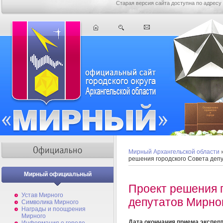
Старая версия сайта доступна по адресу
Мирный Архангельской области
решения городского Совета деп
Мирный официальный
Проект решения 
Устав Мирного
депутатов Мирно
Символика Мирного
Награды и поощрения
Мирного
Дата окончания приема экспер