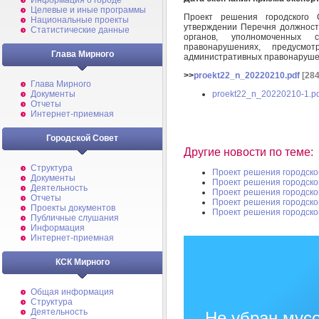
Информация о городе
Целевые и иные программы
Проект решения городского 
Национальные проекты
утверждении Перечня должност
Статистические данные
органов, уполномоченных 
правонарушениях, предусмо
Глава Мирного
административных правонаруш
>>
proekt22_n_20220210.pdf
[284
Глава Мирного
proekt22_n_20220210-1.pd
Документы
Отчеты
Интернет-приемная
Городской Совет
Другие новости по теме:
Структура
Проект решения городско
Документы
Проект решения городско
Деятельность
Проект решения городско
Отчеты
Проект решения городско
Проекты документов
Проект решения городско
Публичные слушания
Информация
Интернет-приемная
КСК Мирного
Общая информация
Структура
Деятельность
Не убран мусо