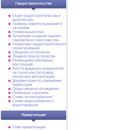
Градостроительство
Отдел градостроительства и
архитектуры
Правила землепользования и
застройки
Генеральный план
Концепция создания единого
парковочного пространства
Нормативы градостроительного
проектирования
Сведения об объектах
Правила благоустройства
Размещение рекламных
конструкций
Реестр выданных разрешений
на строительство и ввод
объектов в эксплуатацию
Документация по планировке
территории
Общественные обсуждения
Публичные слушания
Схема теплоснабжения
Схемы водоснабжения и
водоотведения
Приватизация
План приватизации