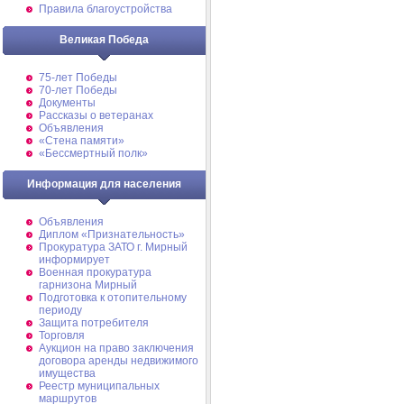
Правила благоустройства
Великая Победа
75-лет Победы
70-лет Победы
Документы
Рассказы о ветеранах
Объявления
«Стена памяти»
«Бессмертный полк»
Информация для населения
Объявления
Диплом «Признательность»
Прокуратура ЗАТО г. Мирный
информирует
Военная прокуратура
гарнизона Мирный
Подготовка к отопительному
периоду
Защита потребителя
Торговля
Аукцион на право заключения
договора аренды недвижимого
имущества
Реестр муниципальных
маршрутов