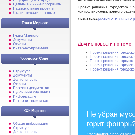
Информация о городе
Целевые и иные программы
Проект решения городского Со
Национальные проекты
контрольно-ревизионного отдела 
Статистические данные
Скачать >>
proekt12_n_080212.p
Глава Мирного
Глава Мирного
Документы
Другие новости по теме:
Отчеты
Интернет-приемная
Проект решения городско
Проект решения городско
Городской Совет
Проект решения городско
Проект решения городско
Проект решения городско
Структура
Документы
Деятельность
Отчеты
Проекты документов
Публичные слушания
Информация
Интернет-приемная
КСК Мирного
Не убран мусо
горит фонарь
Общая информация
Структура
Деятельность
Столкнулись с проблемой —