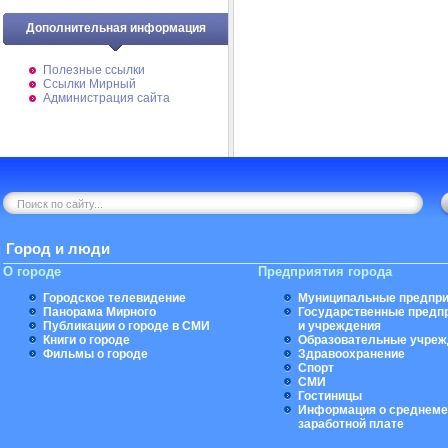
Дополнительная информация
Полезные ссылки
Ссылки Мирный
Администрация сайта
Город и люди
О городе
Предприятия города
Городское телевидение
Муниципальные предпри
Панорама Мирного
Государственные предп
Публикации о городе в СМИ
и учреждения
Книги о городе
Образовательные учреж
Фильмы о городе
Здравоохранение
Спорт
СМИ
Гостиницы
Информация о среднеме
заработной плате