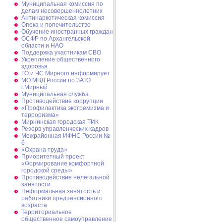
Муниципальная комиссия по
делам несовершеннолетних
Антинаркотическая комиссия
Опека и попечительство
Обучение иностранных граждан
ОСФР по Архангельской
области и НАО
Поддержка участникам СВО
Укрепление общественного
здоровья
ГО и ЧС Мирного информирует
МО МВД России по ЗАТО
г.Мирный
Муниципальная cлужба
Противодействие коррупции
«Профилактика экстремизма и
терроризма»
Мирнинская городская ТИК
Резерв управленческих кадров
Межрайонная ИФНС России №
6
«Охрана труда»
Приоритетный проект
«Формирование комфортной
городской среды»
Противодействие нелегальной
занятости
Неформальная занятость и
работники предпенсионного
возраста
Территориальное
общественное самоуправление