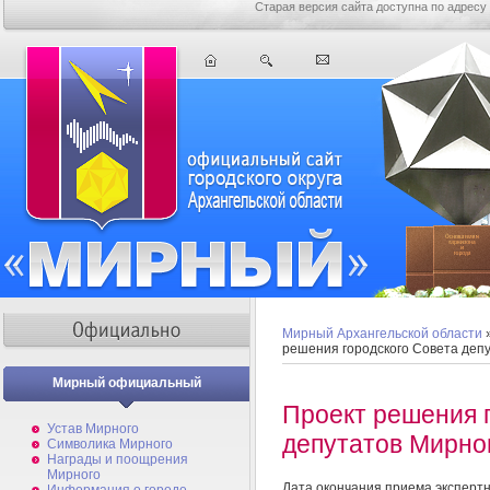
Старая версия сайта доступна по адресу
Мирный Архангельской области
решения городского Совета деп
Мирный официальный
Проект решения 
Устав Мирного
депутатов Мирно
Символика Мирного
Награды и поощрения
Мирного
Дата окончания приема эксперт