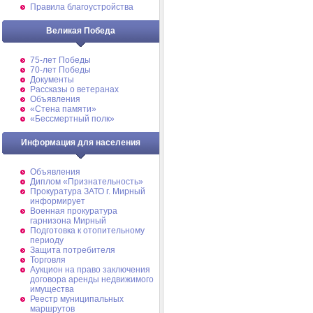
Правила благоустройства
Великая Победа
75-лет Победы
70-лет Победы
Документы
Рассказы о ветеранах
Объявления
«Стена памяти»
«Бессмертный полк»
Информация для населения
Объявления
Диплом «Признательность»
Прокуратура ЗАТО г. Мирный
информирует
Военная прокуратура
гарнизона Мирный
Подготовка к отопительному
периоду
Защита потребителя
Торговля
Аукцион на право заключения
договора аренды недвижимого
имущества
Реестр муниципальных
маршрутов