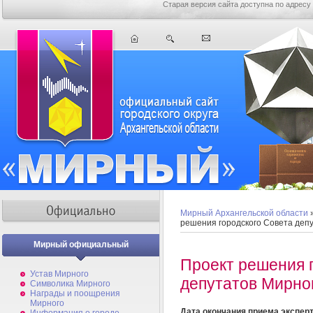
Старая версия сайта доступна по адресу
Мирный Архангельской области
решения городского Совета деп
Мирный официальный
Проект решения 
Устав Мирного
депутатов Мирно
Символика Мирного
Награды и поощрения
Мирного
Дата окончания приема экспер