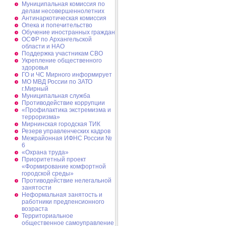
Муниципальная комиссия по
делам несовершеннолетних
Антинаркотическая комиссия
Опека и попечительство
Обучение иностранных граждан
ОСФР по Архангельской
области и НАО
Поддержка участникам СВО
Укрепление общественного
здоровья
ГО и ЧС Мирного информирует
МО МВД России по ЗАТО
г.Мирный
Муниципальная cлужба
Противодействие коррупции
«Профилактика экстремизма и
терроризма»
Мирнинская городская ТИК
Резерв управленческих кадров
Межрайонная ИФНС России №
6
«Охрана труда»
Приоритетный проект
«Формирование комфортной
городской среды»
Противодействие нелегальной
занятости
Неформальная занятость и
работники предпенсионного
возраста
Территориальное
общественное самоуправление