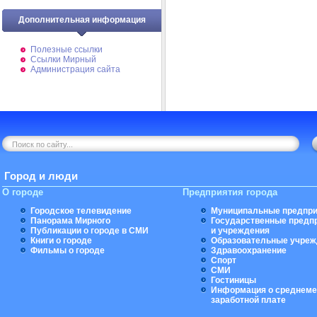
Дополнительная информация
Полезные ссылки
Ссылки Мирный
Администрация сайта
Город и люди
О городе
Предприятия города
Городское телевидение
Муниципальные предпри
Панорама Мирного
Государственные предп
Публикации о городе в СМИ
и учреждения
Книги о городе
Образовательные учреж
Фильмы о городе
Здравоохранение
Спорт
СМИ
Гостиницы
Информация о среднеме
заработной плате