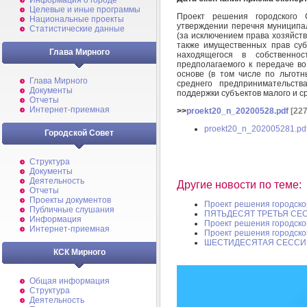
Информация о городе
Целевые и иные программы
Проект решения городского 
Национальные проекты
утверждении перечня муниципал
Статистические данные
(за исключением права хозяйств
также имущественных прав суб
Глава Мирного
находящегося в собственно
предполагаемого к передаче во
основе (в том числе по льгот
Глава Мирного
среднего предпринимательств
Документы
поддержки субъектов малого и 
Отчеты
Интернет-приемная
>>
proekt20_n_20200528.pdf
[227
proekt20_n_202005281.pd
Городской Совет
Структура
Документы
Деятельность
Другие новости по теме:
Отчеты
Проекты документов
Проект решения городско
Публичные слушания
ПЯТЬДЕСЯТ ТРЕТЬЯ СЕ
Информация
Проект решения городско
Интернет-приемная
Проект решения городско
ШЕСТИДЕСЯТАЯ СЕССИЯ
КСК Мирного
Общая информация
Структура
Деятельность