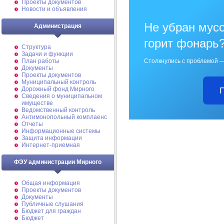
Проекты документов
Новости и объявления
Не убран мусо
Администрация
горит фонарь
Структура
Задачи и функции
Столкнулись с проблемой —
План работы
Документы
Проекты документов
Муниципальный контроль
Дорожный фонд Мирного
Cведения о муниципальном
имуществе
Ведомственный контроль
Антимонопольный комплаенс
Отчеты
Информационные системы
Защита информации
Интернет-приемная
ФЭУ администрации Мирного
Общая информация
Проекты документов
Документы
Публичные слушания
Бюджет для граждан
Бюджет