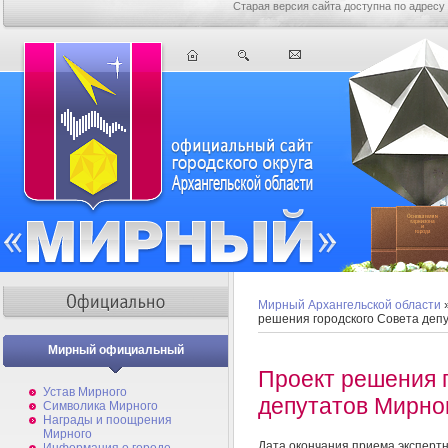
Старая версия сайта доступна по адресу
Мирный Архангельской области
решения городского Совета деп
Мирный официальный
Проект решения 
Устав Мирного
депутатов Мирно
Символика Мирного
Награды и поощрения
Мирного
Дата окончания приема эксперт