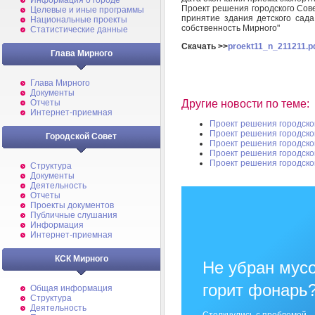
Информация о городе
Проект решения городского Сове
Целевые и иные программы
принятие здания детского сад
Национальные проекты
собственность Мирного"
Статистические данные
Скачать >>
proekt11_n_211211.p
Глава Мирного
Глава Мирного
Документы
Другие новости по теме:
Отчеты
Интернет-приемная
Проект решения городско
Проект решения городско
Городской Совет
Проект решения городско
Проект решения городско
Проект решения городско
Структура
Документы
Деятельность
Отчеты
Проекты документов
Публичные слушания
Информация
Интернет-приемная
КСК Мирного
Не убран мусо
горит фонарь
Общая информация
Структура
Деятельность
Столкнулись с проблемой —