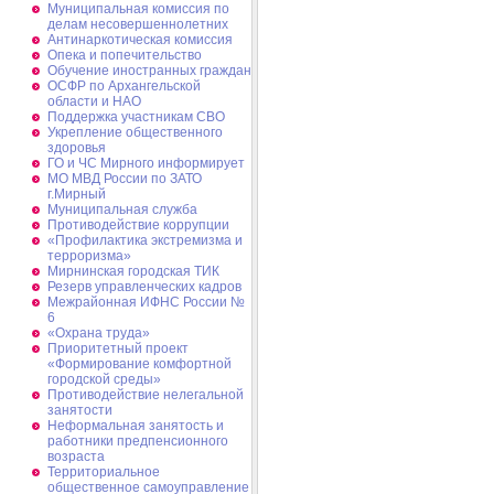
Муниципальная комиссия по
делам несовершеннолетних
Антинаркотическая комиссия
Опека и попечительство
Обучение иностранных граждан
ОСФР по Архангельской
области и НАО
Поддержка участникам СВО
Укрепление общественного
здоровья
ГО и ЧС Мирного информирует
МО МВД России по ЗАТО
г.Мирный
Муниципальная cлужба
Противодействие коррупции
«Профилактика экстремизма и
терроризма»
Мирнинская городская ТИК
Резерв управленческих кадров
Межрайонная ИФНС России №
6
«Охрана труда»
Приоритетный проект
«Формирование комфортной
городской среды»
Противодействие нелегальной
занятости
Неформальная занятость и
работники предпенсионного
возраста
Территориальное
общественное самоуправление