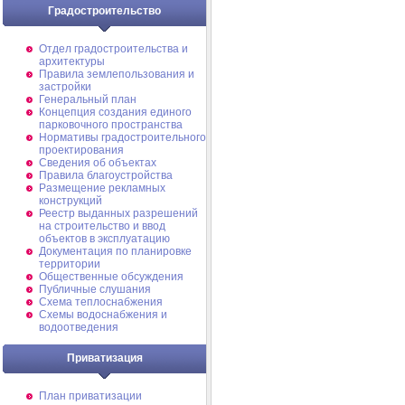
Градостроительство
Отдел градостроительства и
архитектуры
Правила землепользования и
застройки
Генеральный план
Концепция создания единого
парковочного пространства
Нормативы градостроительного
проектирования
Сведения об объектах
Правила благоустройства
Размещение рекламных
конструкций
Реестр выданных разрешений
на строительство и ввод
объектов в эксплуатацию
Документация по планировке
территории
Общественные обсуждения
Публичные слушания
Схема теплоснабжения
Схемы водоснабжения и
водоотведения
Приватизация
План приватизации