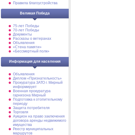
Правила благоустройства
Великая Победа
75-лет Победы
70-лет Победы
Документы
Рассказы о ветеранах
Объявления
«Стена памяти»
«Бессмертный полк»
Информация для населения
Объявления
Диплом «Признательность»
Прокуратура ЗАТО г. Мирный
информирует
Военная прокуратура
гарнизона Мирный
Подготовка к отопительному
периоду
Защита потребителя
Торговля
Аукцион на право заключения
договора аренды недвижимого
имущества
Реестр муниципальных
маршрутов