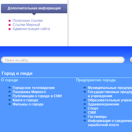
Дополнительная информация
Полезные ссылки
Ссылки Мирный
Администрация сайта
Город и люди
О городе
Предприятия города
Городское телевидение
Муниципальные предпри
Панорама Мирного
Государственные предп
Публикации о городе в СМИ
и учреждения
Книги о городе
Образовательные учреж
Фильмы о городе
Здравоохранение
Спорт
СМИ
Гостиницы
Информация о среднеме
заработной плате