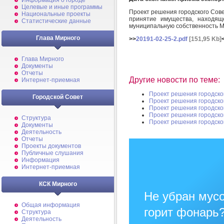
Информация о городе
Целевые и иные программы
Проект решения городского Сове
Национальные проекты
принятие имущества, находящ
Статистические данные
муниципальную собственность 
Глава Мирного
>>
20191-02-25-2.pdf
[151,95 Kb]
Глава Мирного
Документы
Отчеты
Другие новости по теме:
Интернет-приемная
Проект решения городско
Городской Совет
Проект решения городско
Проект решения городско
Проект решения городско
Структура
Проект решения городско
Документы
Деятельность
Отчеты
Проекты документов
Публичные слушания
Информация
Интернет-приемная
КСК Мирного
Не убран мусо
Общая информация
горит фонарь
Структура
Деятельность