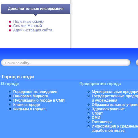
Дополнительная информация
Полезные ссылки
Ссылки Мирный
Администрация сайта
Город и люди
О городе
Предприятия города
Городское телевидение
Муниципальные предпри
Панорама Мирного
Государственные предп
Публикации о городе в СМИ
и учреждения
Книги о городе
Образовательные учреж
Фильмы о городе
Здравоохранение
Спорт
СМИ
Гостиницы
Информация о среднеме
заработной плате