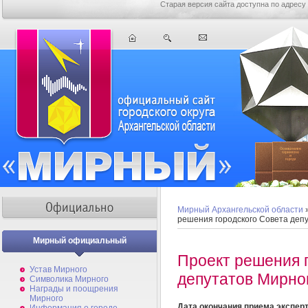
Старая версия сайта доступна по адресу
Мирный Архангельской области
решения городского Совета деп
Мирный официальный
Проект решения 
Устав Мирного
депутатов Мирно
Символика Мирного
Награды и поощрения
Мирного
Дата окончания приема экспер