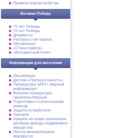
Правила благоустройства
Великая Победа
75-лет Победы
70-лет Победы
Документы
Рассказы о ветеранах
Объявления
«Стена памяти»
«Бессмертный полк»
Информация для населения
Объявления
Диплом «Признательность»
Прокуратура ЗАТО г. Мирный
информирует
Военная прокуратура
гарнизона Мирный
Подготовка к отопительному
периоду
Защита потребителя
Торговля
Аукцион на право заключения
договора аренды недвижимого
имущества
Реестр муниципальных
маршрутов