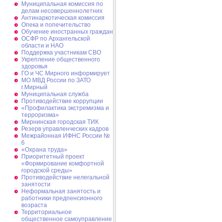
Муниципальная комиссия по
делам несовершеннолетних
Антинаркотическая комиссия
Опека и попечительство
Обучение иностранных граждан
ОСФР по Архангельской
области и НАО
Поддержка участникам СВО
Укрепление общественного
здоровья
ГО и ЧС Мирного информирует
МО МВД России по ЗАТО
г.Мирный
Муниципальная cлужба
Противодействие коррупции
«Профилактика экстремизма и
терроризма»
Мирнинская городская ТИК
Резерв управленческих кадров
Межрайонная ИФНС России №
6
«Охрана труда»
Приоритетный проект
«Формирование комфортной
городской среды»
Противодействие нелегальной
занятости
Неформальная занятость и
работники предпенсионного
возраста
Территориальное
общественное самоуправление