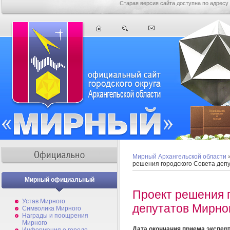
Старая версия сайта доступна по адресу
Мирный Архангельской области
решения городского Совета деп
Мирный официальный
Проект решения 
Устав Мирного
депутатов Мирно
Символика Мирного
Награды и поощрения
Мирного
Дата окончания приема экспер