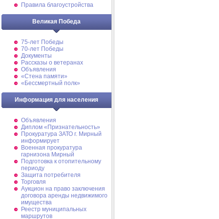
Правила благоустройства
Великая Победа
75-лет Победы
70-лет Победы
Документы
Рассказы о ветеранах
Объявления
«Стена памяти»
«Бессмертный полк»
Информация для населения
Объявления
Диплом «Признательность»
Прокуратура ЗАТО г. Мирный
информирует
Военная прокуратура
гарнизона Мирный
Подготовка к отопительному
периоду
Защита потребителя
Торговля
Аукцион на право заключения
договора аренды недвижимого
имущества
Реестр муниципальных
маршрутов