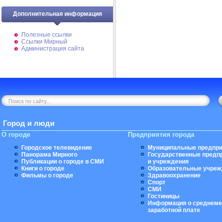
Дополнительная информация
Полезные ссылки
Ссылки Мирный
Администрация сайта
Город и люди
О городе
Предприятия города
Городское телевидение
Муниципальные предпри
Панорама Мирного
Государственные предп
Публикации о городе в СМИ
и учреждения
Книги о городе
Образовательные учреж
Фильмы о городе
Здравоохранение
Спорт
СМИ
Гостиницы
Информация о среднеме
заработной плате