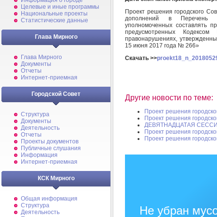
Информация о городе
Целевые и иные программы
Проект решения городского Сов
Национальные проекты
дополнений в Перечень д
Статистические данные
уполномоченных составлять п
предусмотренных Кодексом 
Глава Мирного
правонарушениях, утвержденны
15 июня 2017 года № 266»
Глава Мирного
Скачать >>
proekt18_n_20180529
Документы
Отчеты
Интернет-приемная
Городской Совет
Другие новости по теме:
Проект решения городско
Структура
Проект решения городско
Документы
ДЕВЯТНАДЦАТАЯ СЕССИ
Деятельность
Проект решения городско
Отчеты
Проект решения городско
Проекты документов
Публичные слушания
Информация
Интернет-приемная
КСК Мирного
Общая информация
Структура
Не убран мусо
Деятельность