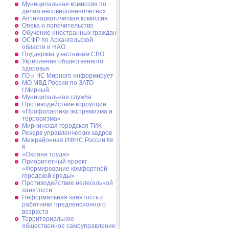
Муниципальная комиссия по
делам несовершеннолетних
Антинаркотическая комиссия
Опека и попечительство
Обучение иностранных граждан
ОСФР по Архангельской
области и НАО
Поддержка участникам СВО
Укрепление общественного
здоровья
ГО и ЧС Мирного информирует
МО МВД России по ЗАТО
г.Мирный
Муниципальная cлужба
Противодействие коррупции
«Профилактика экстремизма и
терроризма»
Мирнинская городская ТИК
Резерв управленческих кадров
Межрайонная ИФНС России №
6
«Охрана труда»
Приоритетный проект
«Формирование комфортной
городской среды»
Противодействие нелегальной
занятости
Неформальная занятость и
работники предпенсионного
возраста
Территориальное
общественное самоуправление