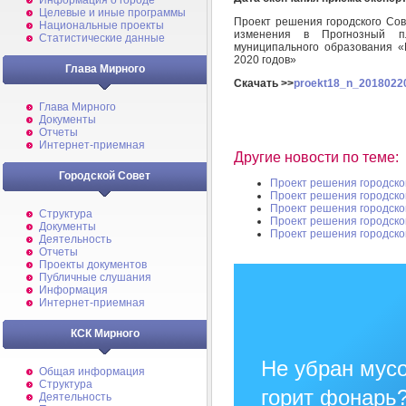
Информация о городе
Целевые и иные программы
Проект решения городского Сов
Национальные проекты
изменения в Прогнозный пл
Статистические данные
муниципального образования 
2020 годов»
Глава Мирного
Скачать >>
proekt18_n_20180220
Глава Мирного
Документы
Отчеты
Интернет-приемная
Другие новости по теме:
Городской Совет
Проект решения городско
Проект решения городско
Проект решения городско
Структура
Проект решения городско
Документы
Проект решения городско
Деятельность
Отчеты
Проекты документов
Публичные слушания
Информация
Интернет-приемная
КСК Мирного
Не убран мусо
Общая информация
Структура
горит фонарь
Деятельность