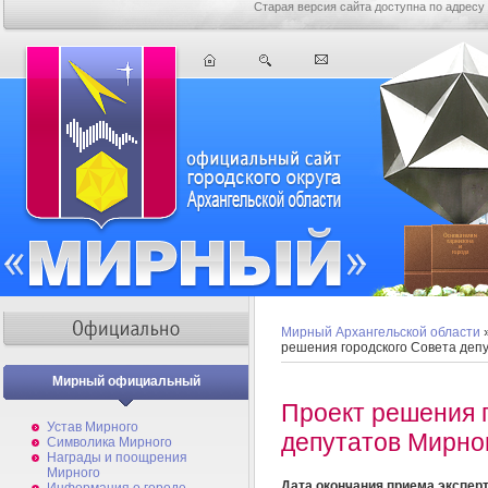
Старая версия сайта доступна по адресу
Мирный Архангельской области
решения городского Совета деп
Мирный официальный
Проект решения 
Устав Мирного
депутатов Мирно
Символика Мирного
Награды и поощрения
Мирного
Дата окончания приема экспер