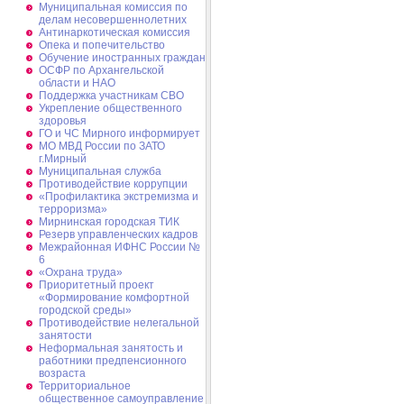
Муниципальная комиссия по
делам несовершеннолетних
Антинаркотическая комиссия
Опека и попечительство
Обучение иностранных граждан
ОСФР по Архангельской
области и НАО
Поддержка участникам СВО
Укрепление общественного
здоровья
ГО и ЧС Мирного информирует
МО МВД России по ЗАТО
г.Мирный
Муниципальная cлужба
Противодействие коррупции
«Профилактика экстремизма и
терроризма»
Мирнинская городская ТИК
Резерв управленческих кадров
Межрайонная ИФНС России №
6
«Охрана труда»
Приоритетный проект
«Формирование комфортной
городской среды»
Противодействие нелегальной
занятости
Неформальная занятость и
работники предпенсионного
возраста
Территориальное
общественное самоуправление