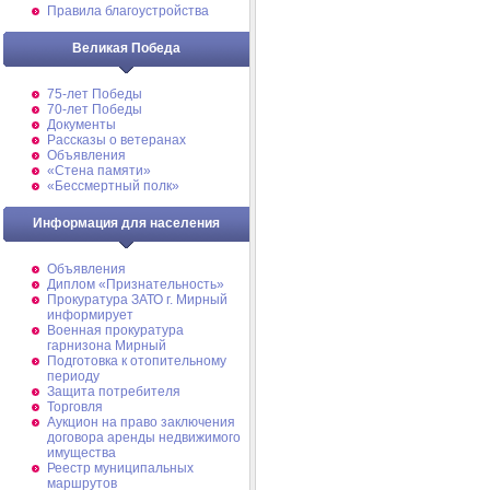
Правила благоустройства
Великая Победа
75-лет Победы
70-лет Победы
Документы
Рассказы о ветеранах
Объявления
«Стена памяти»
«Бессмертный полк»
Информация для населения
Объявления
Диплом «Признательность»
Прокуратура ЗАТО г. Мирный
информирует
Военная прокуратура
гарнизона Мирный
Подготовка к отопительному
периоду
Защита потребителя
Торговля
Аукцион на право заключения
договора аренды недвижимого
имущества
Реестр муниципальных
маршрутов