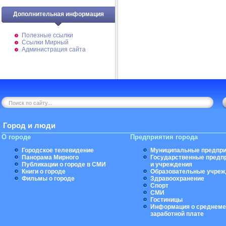
Дополнительная информация
Полезные ссылки
Ссылки Мирный
Администрация сайта
Город и люди
О городе
Предприятия города
Городское телевидение
Муниципальные предпри
Панорама Мирного
Государственные предп
Публикации о городе в СМИ
и учреждения
Книги о городе
Образовательные учреж
Фильмы о городе
Здравоохранение
Спорт
СМИ
Гостиницы
Информация о среднеме
заработной плате