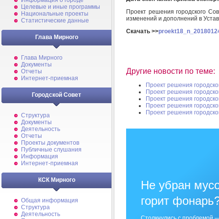
Информация о городе
Целевые и иные программы
Проект решения городского Сов
Национальные проекты
изменений и дополнений в Уста
Статистические данные
Скачать >>
proekt18_n_20180124
Глава Мирного
Глава Мирного
Документы
Другие новости по теме:
Отчеты
Интернет-приемная
Проект решения городско
Проект решения городско
Городской Совет
Проект решения городско
Проект решения городско
Проект решения городско
Структура
Документы
Деятельность
Отчеты
Проекты документов
Публичные слушания
Информация
Интернет-приемная
КСК Мирного
Не убран мусо
горит фонарь
Общая информация
Структура
Деятельность
Столкнулись с проблемой —