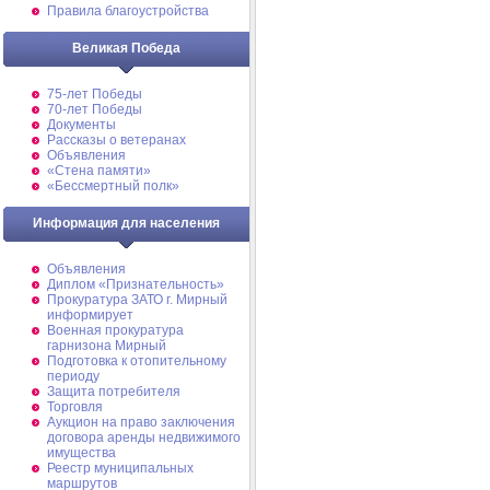
Правила благоустройства
Великая Победа
75-лет Победы
70-лет Победы
Документы
Рассказы о ветеранах
Объявления
«Стена памяти»
«Бессмертный полк»
Информация для населения
Объявления
Диплом «Признательность»
Прокуратура ЗАТО г. Мирный
информирует
Военная прокуратура
гарнизона Мирный
Подготовка к отопительному
периоду
Защита потребителя
Торговля
Аукцион на право заключения
договора аренды недвижимого
имущества
Реестр муниципальных
маршрутов