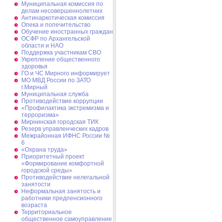
Муниципальная комиссия по
делам несовершеннолетних
Антинаркотическая комиссия
Опека и попечительство
Обучение иностранных граждан
ОСФР по Архангельской
области и НАО
Поддержка участникам СВО
Укрепление общественного
здоровья
ГО и ЧС Мирного информирует
МО МВД России по ЗАТО
г.Мирный
Муниципальная cлужба
Противодействие коррупции
«Профилактика экстремизма и
терроризма»
Мирнинская городская ТИК
Резерв управленческих кадров
Межрайонная ИФНС России №
6
«Охрана труда»
Приоритетный проект
«Формирование комфортной
городской среды»
Противодействие нелегальной
занятости
Неформальная занятость и
работники предпенсионного
возраста
Территориальное
общественное самоуправление