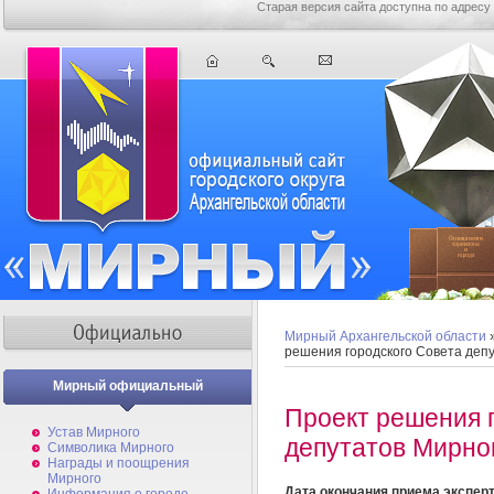
Старая версия сайта доступна по адресу
Мирный Архангельской области
решения городского Совета деп
Мирный официальный
Проект решения 
Устав Мирного
депутатов Мирно
Символика Мирного
Награды и поощрения
Мирного
Дата окончания приема экспер