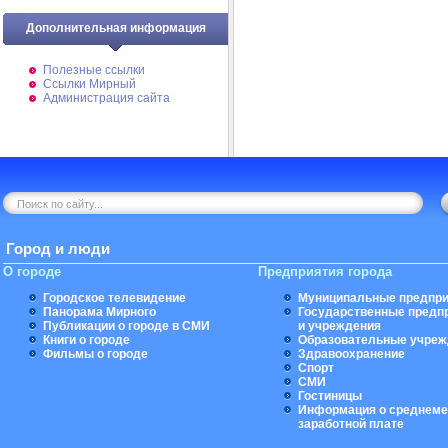
Дополнительная информация
Полезные ссылки
Ссылки Мирный
Администрация сайта
Город и люди
О городе
Предприятия города
Городское телевидение
Муниципальные предпри
Панорама Мирного
Государственные предп
Публикации о городе в СМИ
и учреждения
Книги о городе
Образовательные учреж
Фильмы о городе
Здравоохранение
Спорт
СМИ
Гостиницы
Информация о среднеме
заработной плате