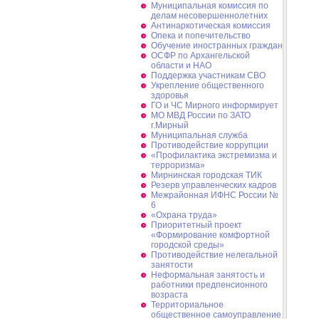
Муниципальная комиссия по
делам несовершеннолетних
Антинаркотическая комиссия
Опека и попечительство
Обучение иностранных граждан
ОСФР по Архангельской
области и НАО
Поддержка участникам СВО
Укрепление общественного
здоровья
ГО и ЧС Мирного информирует
МО МВД России по ЗАТО
г.Мирный
Муниципальная cлужба
Противодействие коррупции
«Профилактика экстремизма и
терроризма»
Мирнинская городская ТИК
Резерв управленческих кадров
Межрайонная ИФНС России №
6
«Охрана труда»
Приоритетный проект
«Формирование комфортной
городской среды»
Противодействие нелегальной
занятости
Неформальная занятость и
работники предпенсионного
возраста
Территориальное
общественное самоуправление