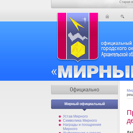
Старая в
Мир
реш
Мирный официальный
П
Устав Мирного
д
Символика Мирного
Награды и поощрения
Мирного
Дат