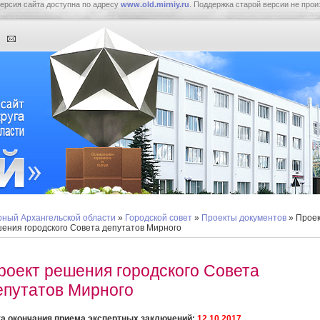
ерсия сайта доступна по адресу
www.old.mirniy.ru
. Поддержка старой версии не прои
ный Архангельской области
»
Городской совет
»
Проекты документов
» Прое
ения городского Совета депутатов Мирного
роект решения городского Совета
епутатов Мирного
а окончания приема экспертных заключений:
12.10.2017