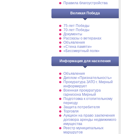
Правила благоустройства
Великая Победа
75-лет Победы
70-лет Победы
Документы
Рассказы о ветеранах
Объявления
«Стена памяти»
«Бессмертный полк»
Информация для населения
Объявления
Диплом «Признательность»
Прокуратура ЗАТО г. Мирный
информирует
Военная прокуратура
гарнизона Мирный
Подготовка к отопительному
периоду
Защита потребителя
Торговля
Аукцион на право заключения
договора аренды недвижимого
имущества
Реестр муниципальных
маршрутов