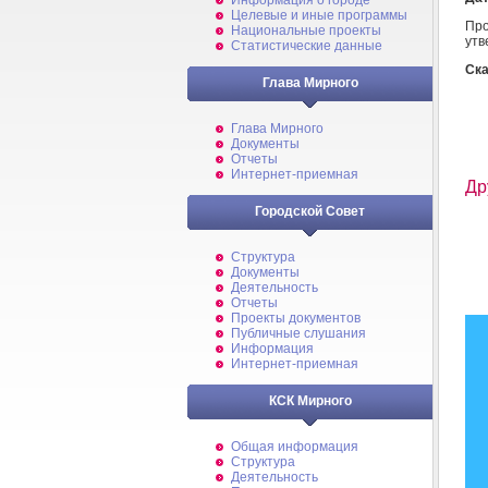
Информация о городе
Целевые и иные программы
Пр
Национальные проекты
утв
Статистические данные
Ска
Глава Мирного
Глава Мирного
Документы
Отчеты
Интернет-приемная
Др
Городской Совет
Структура
Документы
Деятельность
Отчеты
Проекты документов
Публичные слушания
Информация
Интернет-приемная
КСК Мирного
Общая информация
Структура
Деятельность