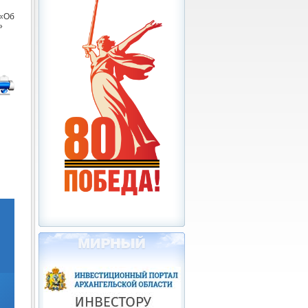
«Об
»