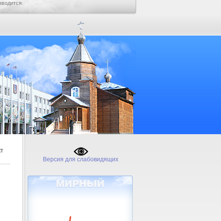
зводится.
кт
Версия для слабовидящих