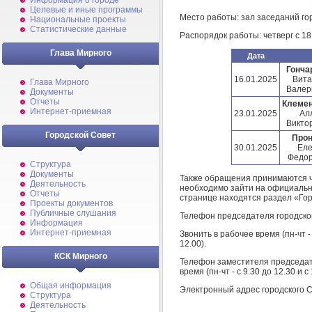
Информация о городе
Целевые и иные программы
Место работы: зал заседаний горо
Национальные проекты
Статистические данные
Распорядок работы: четверг с 18 
Глава Мирного
Дата
Гонча
16.01.2025
Вита
Глава Мирного
Валер
Документы
Отчеты
Клеме
Интернет-приемная
23.01.2025
Ал
Викто
Городской Совет
Про
30.01.2025
Ел
Федо
Структура
Документы
Также обращения принимаются ч
Деятельность
необходимо зайти на официальный
Отчеты
странице находятся раздел «Гор
Проекты документов
Публичные слушания
Телефон председателя городског
Информация
Интернет-приемная
Звонить в рабочее время (пн-чт - с
12.00).
КСК Мирного
Телефон заместителя председате
время (пн-чт - с 9.30 до 12.30 и с 
Общая информация
Электронный адрес городского 
Структура
Деятельность