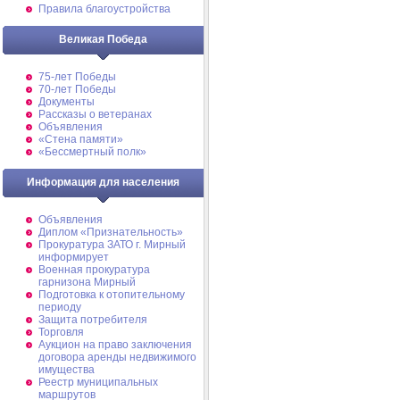
Правила благоустройства
Великая Победа
75-лет Победы
70-лет Победы
Документы
Рассказы о ветеранах
Объявления
«Стена памяти»
«Бессмертный полк»
Информация для населения
Объявления
Диплом «Признательность»
Прокуратура ЗАТО г. Мирный
информирует
Военная прокуратура
гарнизона Мирный
Подготовка к отопительному
периоду
Защита потребителя
Торговля
Аукцион на право заключения
договора аренды недвижимого
имущества
Реестр муниципальных
маршрутов