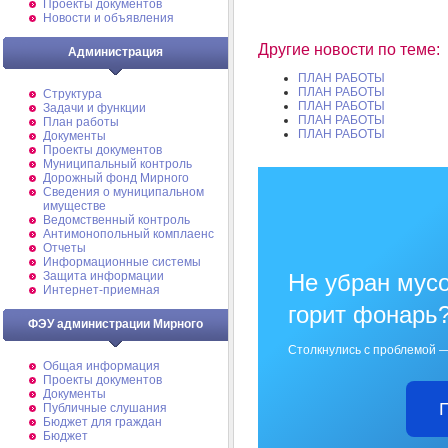
Проекты документов
Новости и объявления
Другие новости по теме:
Администрация
ПЛАН РАБОТЫ
ПЛАН РАБОТЫ
Структура
ПЛАН РАБОТЫ
Задачи и функции
ПЛАН РАБОТЫ
План работы
ПЛАН РАБОТЫ
Документы
Проекты документов
Муниципальный контроль
Дорожный фонд Мирного
Cведения о муниципальном
имуществе
Ведомственный контроль
Антимонопольный комплаенс
Отчеты
Информационные системы
Не убран мусо
Защита информации
Интернет-приемная
горит фонарь
ФЭУ администрации Мирного
Столкнулись с проблемой —
Общая информация
Проекты документов
Документы
Публичные слушания
Бюджет для граждан
Бюджет