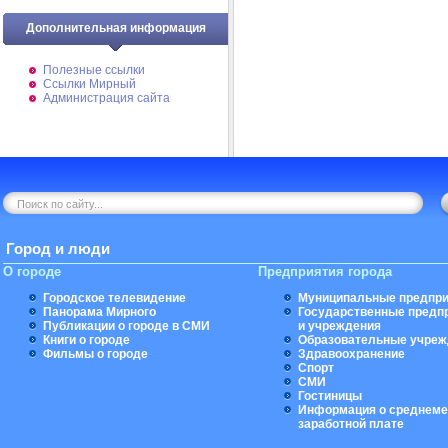
Дополнительная информация
Полезные ссылки
Ссылки Мирный
Администрация сайта
Город и люди
О городе
Предприятия города
Городское телевидение
Муниципальные предпри
Панорама Мирного
Государственные предп
Публикации о городе в СМИ
и учреждения
Книги о городе
Образовательные учреж
Фильмы о городе
Здравоохранение
Спорт
СМИ
Гостиницы
Информация о среднеме
заработной плате