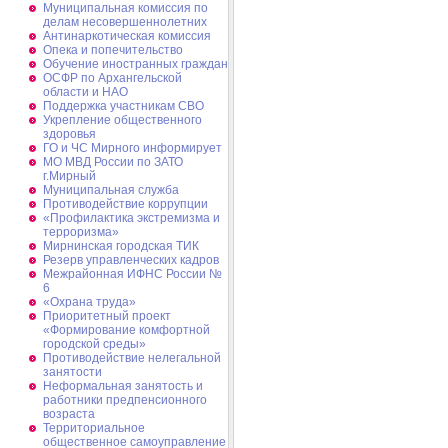
Муниципальная комиссия по
делам несовершеннолетних
Антинаркотическая комиссия
Опека и попечительство
Обучение иностранных граждан
ОСФР по Архангельской
области и НАО
Поддержка участникам СВО
Укрепление общественного
здоровья
ГО и ЧС Мирного информирует
МО МВД России по ЗАТО
г.Мирный
Муниципальная cлужба
Противодействие коррупции
«Профилактика экстремизма и
терроризма»
Мирнинская городская ТИК
Резерв управленческих кадров
Межрайонная ИФНС России №
6
«Охрана труда»
Приоритетный проект
«Формирование комфортной
городской среды»
Противодействие нелегальной
занятости
Неформальная занятость и
работники предпенсионного
возраста
Территориальное
общественное самоуправление