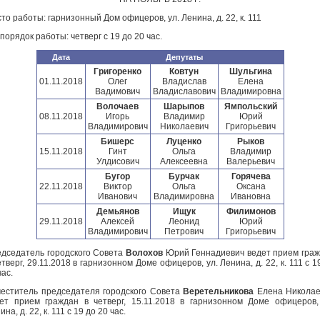
то работы: гарнизонный Дом офицеров, ул. Ленина, д. 22, к. 111
порядок работы: четверг с 19 до 20 час.
Дата
Депутаты
Григоренко
Ковтун
Шульгина
01.11.2018
Олег
Владислав
Елена
Вадимович
Владиславович
Владимировна
Волочаев
Шарыпов
Ямпольский
08.11.2018
Игорь
Владимир
Юрий
Владимирович
Николаевич
Григорьевич
Бишерс
Луценко
Рыков
15.11.2018
Гинт
Ольга
Владимир
Улдисович
Алексеевна
Валерьевич
Бугор
Бурчак
Горячева
22.11.2018
Виктор
Ольга
Оксана
Иванович
Владимировна
Ивановна
Демьянов
Ищук
Филимонов
29.11.2018
Алексей
Леонид
Юрий
Владимирович
Петрович
Григорьевич
дседатель городского Совета
Волохов
Юрий Геннадиевич ведет прием гра
етверг, 29.11.2018 в гарнизонном Доме офицеров, ул. Ленина, д. 22, к. 111 с 1
час.
еститель председателя городского Совета
Веретельникова
Елена Никола
ет прием граждан в четверг, 15.11.2018 в гарнизонном Доме офицеров,
ина, д. 22, к. 111 с 19 до 20 час.