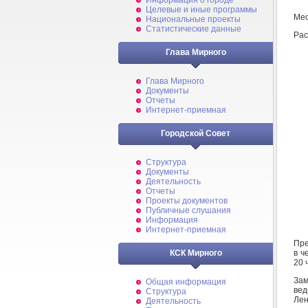
Информация о городе
Целевые и иные программы
Мес
Национальные проекты
Статистические данные
Рас
Глава Мирного
Глава Мирного
Документы
Отчеты
Интернет-приемная
Городской Совет
Структура
Документы
Деятельность
Отчеты
Проекты документов
Публичные слушания
Информация
Интернет-приемная
Пре
в ч
КСК Мирного
20 
Зам
Общая информация
вед
Структура
Лен
Деятельность