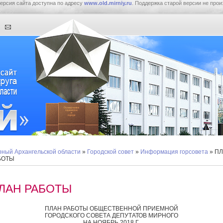
ерсия сайта доступна по адресу
www.old.mirniy.ru
. Поддержка старой версии не прои
ный Архангельской области
»
Городской совет
»
Информация горсовета
» П
БОТЫ
ЛАН РАБОТЫ
ПЛАН РАБОТЫ ОБЩЕСТВЕННОЙ ПРИЕМНОЙ
ГОРОДСКОГО СОВЕТА ДЕПУТАТОВ МИРНОГО
НА НОЯБРЬ 2018 Г.