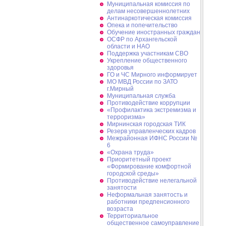
Муниципальная комиссия по
делам несовершеннолетних
Антинаркотическая комиссия
Опека и попечительство
Обучение иностранных граждан
ОСФР по Архангельской
области и НАО
Поддержка участникам СВО
Укрепление общественного
здоровья
ГО и ЧС Мирного информирует
МО МВД России по ЗАТО
г.Мирный
Муниципальная cлужба
Противодействие коррупции
«Профилактика экстремизма и
терроризма»
Мирнинская городская ТИК
Резерв управленческих кадров
Межрайонная ИФНС России №
6
«Охрана труда»
Приоритетный проект
«Формирование комфортной
городской среды»
Противодействие нелегальной
занятости
Неформальная занятость и
работники предпенсионного
возраста
Территориальное
общественное самоуправление