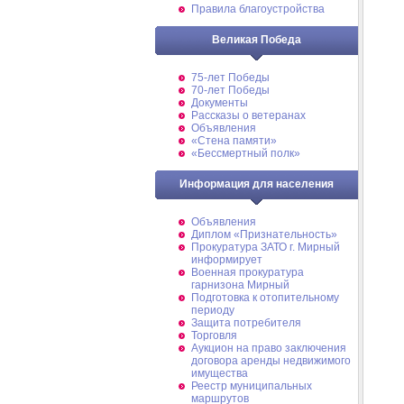
Правила благоустройства
Великая Победа
75-лет Победы
70-лет Победы
Документы
Рассказы о ветеранах
Объявления
«Стена памяти»
«Бессмертный полк»
Информация для населения
Объявления
Диплом «Признательность»
Прокуратура ЗАТО г. Мирный
информирует
Военная прокуратура
гарнизона Мирный
Подготовка к отопительному
периоду
Защита потребителя
Торговля
Аукцион на право заключения
договора аренды недвижимого
имущества
Реестр муниципальных
маршрутов