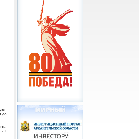
ждан
9 до
евна
 ул.