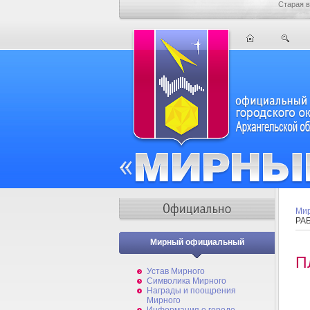
Старая в
Мир
РА
Мирный официальный
П
Устав Мирного
Символика Мирного
Награды и поощрения
Мирного