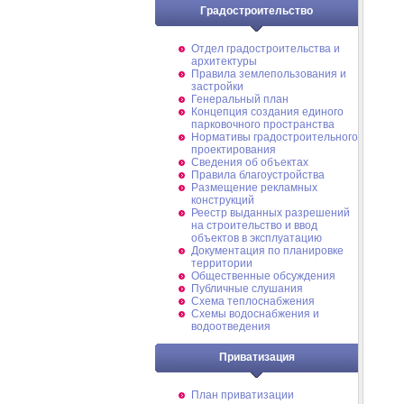
Градостроительство
Отдел градостроительства и
архитектуры
Правила землепользования и
застройки
Генеральный план
Концепция создания единого
парковочного пространства
Нормативы градостроительного
проектирования
Сведения об объектах
Правила благоустройства
Размещение рекламных
конструкций
Реестр выданных разрешений
на строительство и ввод
объектов в эксплуатацию
Документация по планировке
территории
Общественные обсуждения
Публичные слушания
Схема теплоснабжения
Схемы водоснабжения и
водоотведения
Приватизация
План приватизации