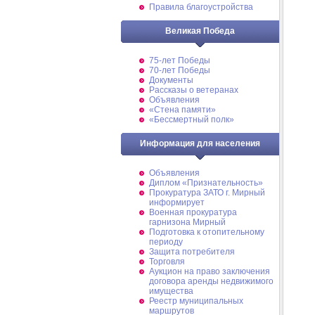
Правила благоустройства
Великая Победа
75-лет Победы
70-лет Победы
Документы
Рассказы о ветеранах
Объявления
«Стена памяти»
«Бессмертный полк»
Информация для населения
Объявления
Диплом «Признательность»
Прокуратура ЗАТО г. Мирный
информирует
Военная прокуратура
гарнизона Мирный
Подготовка к отопительному
периоду
Защита потребителя
Торговля
Аукцион на право заключения
договора аренды недвижимого
имущества
Реестр муниципальных
маршрутов