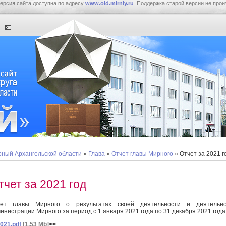
ерсия сайта доступна по адресу
www.old.mirniy.ru
. Поддержка старой версии не прои
ный Архангельской области
»
Глава
»
Отчет главы Мирного
» Отчет за 2021 г
тчет за 2021 год
чет главы Мирного о результатах своей деятельности и деятельно
инистрации Мирного за период с 1 января 2021 года по 31 декабря 2021 года
021.pdf
[1,53 Mb]
<<