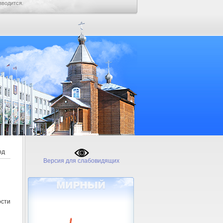
зводится.
од
Версия для слабовидящих
сти