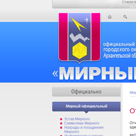
Старая в
Мир
Мирный официальный
О
Устав Мирного
От
Символика Мирного
адм
Награды и поощрения
Мирного
>>
2