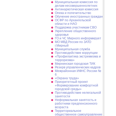
Муниципальная комиссия по
делам несовершеннолетних
Антинаркотическая комиссия
Опека и попечительство
Обучение иностранных граждан
ОСФР по Архангельской
области и НАО
Поддержка участникам СВО
Укрепление общественного
здоровья
ГО и ЧС Мирного информирует
МО МВД России по ЗАТО
г.Мирный
Муниципальная cлужба
Противодействие коррупции
«Профилактика экстремизма и
терроризма»
Мирнинская городская ТИК
Резерв управленческих кадров
Межрайонная ИФНС России №
6
«Охрана труда»
Приоритетный проект
«Формирование комфортной
городской среды»
Противодействие нелегальной
занятости
Неформальная занятость и
работники предпенсионного
возраста
Территориальное
общественное самоуправление