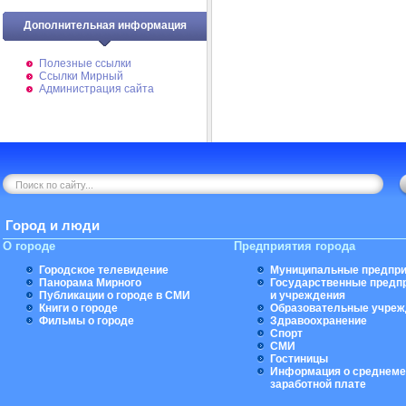
Дополнительная информация
Полезные ссылки
Ссылки Мирный
Администрация сайта
Город и люди
О городе
Предприятия города
Городское телевидение
Муниципальные предпри
Панорама Мирного
Государственные предп
Публикации о городе в СМИ
и учреждения
Книги о городе
Образовательные учреж
Фильмы о городе
Здравоохранение
Спорт
СМИ
Гостиницы
Информация о среднеме
заработной плате