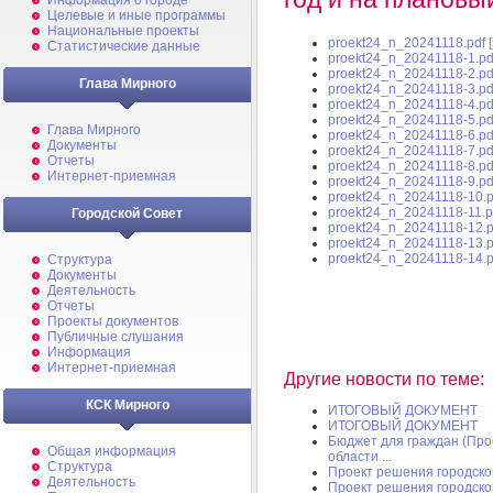
Информация о городе
Целевые и иные программы
Национальные проекты
proekt24_n_20241118.pdf
[
Статистические данные
proekt24_n_20241118-1.pd
proekt24_n_20241118-2.pd
Глава Мирного
proekt24_n_20241118-3.pd
proekt24_n_20241118-4.pd
proekt24_n_20241118-5.pd
Глава Мирного
proekt24_n_20241118-6.pd
Документы
proekt24_n_20241118-7.pd
Отчеты
proekt24_n_20241118-8.pd
Интернет-приемная
proekt24_n_20241118-9.pd
proekt24_n_20241118-10.p
proekt24_n_20241118-11.p
Городской Совет
proekt24_n_20241118-12.p
proekt24_n_20241118-13.p
proekt24_n_20241118-14.p
Структура
Документы
Деятельность
Отчеты
Проекты документов
Публичные слушания
Информация
Интернет-приемная
Другие новости по теме:
КСК Мирного
ИТОГОВЫЙ ДОКУМЕНТ
ИТОГОВЫЙ ДОКУМЕНТ
Бюджет для граждан (Прое
Общая информация
области ...
Структура
Проект решения городско
Деятельность
Проект решения городско