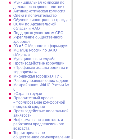
Муниципальная комиссия по
делам несовершеннолетних
Антинаркотическая комиссия
Опека и попечительство
Обучение иностранных граждан
ОСФР по Архангельской
области и НАО
Поддержка участникам СВО
Укрепление общественного
здоровья
ГО и ЧС Мирного информирует
МО МВД России по ЗАТО
г.Мирный
Муниципальная cлужба
Противодействие коррупции
«Профилактика экстремизма и
терроризма»
Мирнинская городская ТИК
Резерв управленческих кадров
Межрайонная ИФНС России №
6
«Охрана труда»
Приоритетный проект
«Формирование комфортной
городской среды»
Противодействие нелегальной
занятости
Неформальная занятость и
работники предпенсионного
возраста
Территориальное
общественное самоуправление