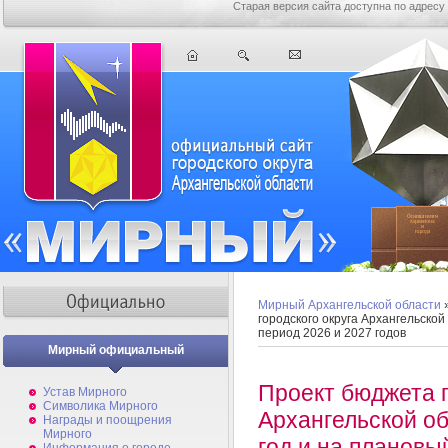
Старая версия сайта доступна по адресу
Мирный Архангельской области
городского округа Архангельско
период 2026 и 2027 годов
Мирный официальный
Проект бюджета г
Устав Мирного
Символика Мирного
Архангельской о
Награды и поощрения
Мирного
год и на плановы