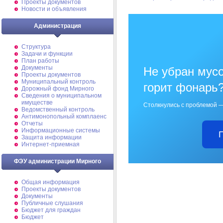
Проекты документов
Новости и объявления
Администрация
Структура
Задачи и функции
План работы
Документы
Не убран мусо
Проекты документов
Муниципальный контроль
горит фонарь
Дорожный фонд Мирного
Cведения о муниципальном
имуществе
Столкнулись с проблемой —
Ведомственный контроль
Антимонопольный комплаенс
Отчеты
Информационные системы
Защита информации
Интернет-приемная
ФЭУ администрации Мирного
Общая информация
Проекты документов
Документы
Публичные слушания
Бюджет для граждан
Бюджет