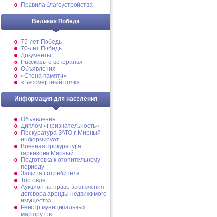
Правила благоустройства
Великая Победа
75-лет Победы
70-лет Победы
Документы
Рассказы о ветеранах
Объявления
«Стена памяти»
«Бессмертный полк»
Информация для населения
Объявления
Диплом «Признательность»
Прокуратура ЗАТО г. Мирный
информирует
Военная прокуратура
гарнизона Мирный
Подготовка к отопительному
периоду
Защита потребителя
Торговля
Аукцион на право заключения
договора аренды недвижимого
имущества
Реестр муниципальных
маршрутов