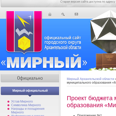
Старая версия сайта доступна по адресу
Мирный Архангельской области
муниципального образования «М
Мирный официальный
Проект бюджета 
Устав Мирного
образования «Ми
Символика Мирного
Награды и поощрения
Мирного
Приложение №1