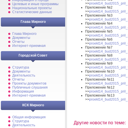
Информация о городе
>>
proekt14_bud2015_pril_
Целевые и иные программы
Приложение №2
Национальные проекты
>>
proekt14_bud2015_pril_
Статистические данные
Приложение №3
>>
proekt14_bud2015_pril_
Глава Мирного
Приложение №4
>>
proekt14_bud2015_pril_
Приложение №5
Глава Мирного
>>
proekt14_bud2015_pril_
Документы
Приложение №6
Отчеты
>>
proekt14_bud2015_pril_
Интернет-приемная
Приложение №7
>>
proekt14_bud2015_pril_
Приложение №8
Городской Совет
>>
proekt14_bud2015_pril_
Приложение №9
>>
proekt14_bud2015_pril_
Структура
Приложение №10
Документы
>>
proekt14_bud2015_pril_
Деятельность
Приложение №11
Отчеты
>>
proekt14_bud2015_pril_
Проекты документов
Приложение №12
Публичные слушания
>>
proekt14_bud2015_pril_
Информация
Приложение №13
Интернет-приемная
>>
proekt14_bud2015_pril_
КСК Мирного
Общая информация
Структура
Другие новости по теме:
Деятельность