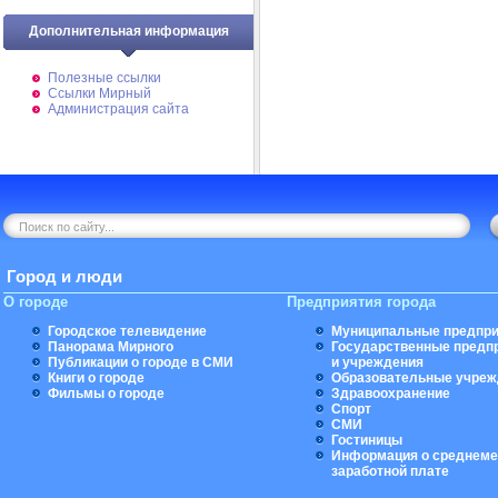
Дополнительная информация
Полезные ссылки
Ссылки Мирный
Администрация сайта
Город и люди
О городе
Предприятия города
Городское телевидение
Муниципальные предпри
Панорама Мирного
Государственные предп
Публикации о городе в СМИ
и учреждения
Книги о городе
Образовательные учреж
Фильмы о городе
Здравоохранение
Спорт
СМИ
Гостиницы
Информация о среднеме
заработной плате