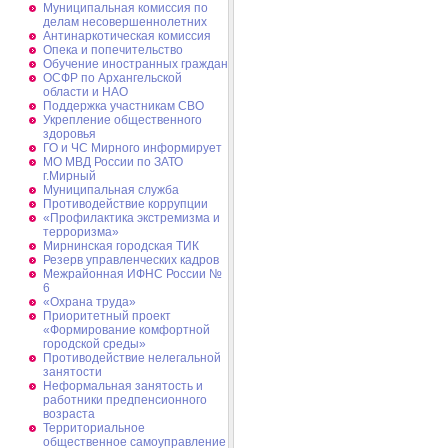
Муниципальная комиссия по
делам несовершеннолетних
Антинаркотическая комиссия
Опека и попечительство
Обучение иностранных граждан
ОСФР по Архангельской
области и НАО
Поддержка участникам СВО
Укрепление общественного
здоровья
ГО и ЧС Мирного информирует
МО МВД России по ЗАТО
г.Мирный
Муниципальная cлужба
Противодействие коррупции
«Профилактика экстремизма и
терроризма»
Мирнинская городская ТИК
Резерв управленческих кадров
Межрайонная ИФНС России №
6
«Охрана труда»
Приоритетный проект
«Формирование комфортной
городской среды»
Противодействие нелегальной
занятости
Неформальная занятость и
работники предпенсионного
возраста
Территориальное
общественное самоуправление