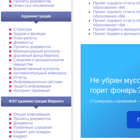
Проекты документов
Проект годового отчета 
Новости и объявления
образования «Ми ...
Проект годового отчета 
образования «Ми ...
Администрация
Проект годового отчета 
образования «Ми ...
Проект бюджета муницип
Структура
Проект бюджета муницип
Задачи и функции
План работы
Документы
Проекты документов
Муниципальный контроль
Дорожный фонд Мирного
Cведения о муниципальном
имуществе
Ведомственный контроль
Антимонопольный комплаенс
Отчеты
Не убран мусо
Информационные системы
Защита информации
горит фонарь
Интернет-приемная
Столкнулись с проблемой —
ФЭУ администрации Мирного
Общая информация
Проекты документов
Документы
Публичные слушания
Бюджет для граждан
Бюджет