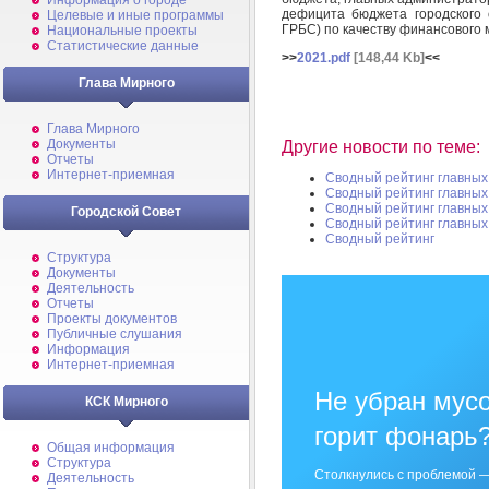
Информация о городе
дефицита бюджета городского 
Целевые и иные программы
ГРБС) по качеству финансового 
Национальные проекты
Статистические данные
>>
2021.pdf
[148,44 Kb]
<<
Глава Мирного
Глава Мирного
Документы
Другие новости по теме:
Отчеты
Интернет-приемная
Сводный рейтинг главны
Сводный рейтинг главны
Сводный рейтинг главны
Городской Совет
Сводный рейтинг главны
Сводный рейтинг
Структура
Документы
Деятельность
Отчеты
Проекты документов
Публичные слушания
Информация
Интернет-приемная
Не убран мусо
КСК Мирного
горит фонарь
Общая информация
Структура
Столкнулись с проблемой —
Деятельность