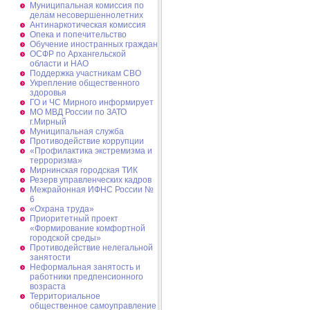
Муниципальная комиссия по
делам несовершеннолетних
Антинаркотическая комиссия
Опека и попечительство
Обучение иностранных граждан
ОСФР по Архангельской
области и НАО
Поддержка участникам СВО
Укрепление общественного
здоровья
ГО и ЧС Мирного информирует
МО МВД России по ЗАТО
г.Мирный
Муниципальная cлужба
Противодействие коррупции
«Профилактика экстремизма и
терроризма»
Мирнинская городская ТИК
Резерв управленческих кадров
Межрайонная ИФНС России №
6
«Охрана труда»
Приоритетный проект
«Формирование комфортной
городской среды»
Противодействие нелегальной
занятости
Неформальная занятость и
работники предпенсионного
возраста
Территориальное
общественное самоуправление