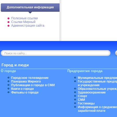
Дополнительная информация
Полезные ссылки
Ссылки Мирный
Администрация сайта
Город и люди
О городе
Предприятия города
Городское телевидение
Муниципальные предпри
Панорама Мирного
Государственные предп
Публикации о городе в СМИ
и учреждения
Книги о городе
Образовательные учреж
Фильмы о городе
Здравоохранение
Спорт
СМИ
Гостиницы
Информация о среднеме
заработной плате