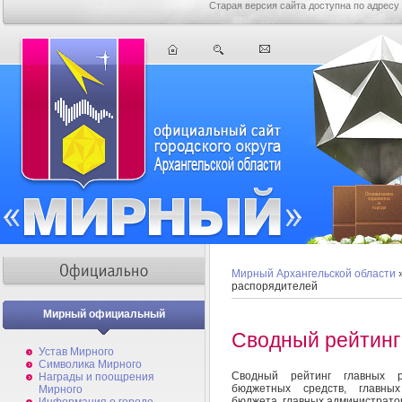
Старая версия сайта доступна по адресу
Мирный Архангельской области
распорядителей
Мирный официальный
Сводный рейтинг
Устав Мирного
Символика Мирного
Сводный рейтинг главных ра
Награды и поощрения
бюджетных средств, главных
Мирного
бюджета, главных администрато