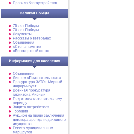
Правила благоустройства
Великая Победа
75-лет Победы
70-лет Победы
Документы
Рассказы о ветеранах
Объявления
«Стена памяти»
«Бессмертный полк»
Информация для населения
Объявления
Диплом «Признательность»
Прокуратура ЗАТО г. Мирный
информирует
Военная прокуратура
гарнизона Мирный
Подготовка к отопительному
периоду
Защита потребителя
Торговля
Аукцион на право заключения
договора аренды недвижимого
имущества
Реестр муниципальных
маршрутов