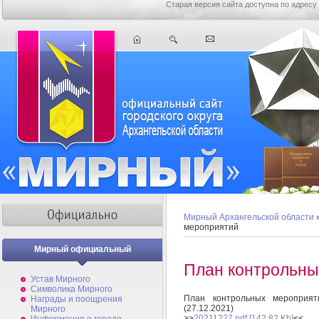
Старая версия сайта доступна по адресу
Мирный Архангельской области
мероприятий
Мирный официальный
План контрольны
Устав Мирного
Символика Мирного
План контрольных мероприя
Награды и поощрения
(27.12.2021)
Мирного
>>
20211227.pdf
[142,82 Kb]
<<