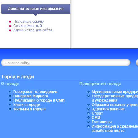
Дополнительная информация
Полезные ссылки
Ссылки Мирный
Администрация сайта
Город и люди
О городе
Предприятия города
Городское телевидение
Муниципальные предпри
Панорама Мирного
Государственные предп
Публикации о городе в СМИ
и учреждения
Книги о городе
Образовательные учреж
Фильмы о городе
Здравоохранение
Спорт
СМИ
Гостиницы
Информация о среднеме
заработной плате