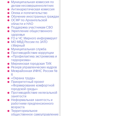
Муниципальная комиссия по
делам несовершеннолетних
Антинаркотическая комиссия
Опека и попечительство
Обучение иностранных граждан
ОСФР по Архангельской
области и НАО
Поддержка участникам СВО
Укрепление общественного
здоровья
ГО и ЧС Мирного информирует
МО МВД России по ЗАТО
г.Мирный
Муниципальная cлужба
Противодействие коррупции
«Профилактика экстремизма и
терроризма»
Мирнинская городская ТИК
Резерв управленческих кадров
Межрайонная ИФНС России №
6
«Охрана труда»
Приоритетный проект
«Формирование комфортной
городской среды»
Противодействие нелегальной
занятости
Неформальная занятость и
работники предпенсионного
возраста
Территориальное
общественное самоуправление