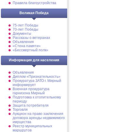
Правила благоустройства
Великая Победа
75-лет Победы
70-лет Победы
Документы
Рассказы о ветеранах
Объявления
«Стена памяти»
«Бессмертный полк»
Информация для населения
Объявления
Диплом «Признательность»
Прокуратура ЗАТО г. Мирный
информирует
Военная прокуратура
гарнизона Мирный
Подготовка к отопительному
периоду
Защита потребителя
Торговля
Аукцион на право заключения
договора аренды недвижимого
имущества
Реестр муниципальных
маршрутов