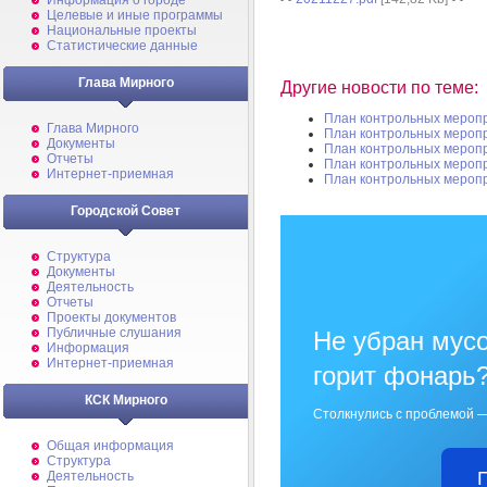
Информация о городе
Целевые и иные программы
Национальные проекты
Статистические данные
Глава Мирного
Другие новости по теме:
План контрольных мероп
Глава Мирного
План контрольных мероп
Документы
План контрольных мероп
Отчеты
План контрольных мероп
Интернет-приемная
План контрольных мероп
Городской Совет
Структура
Документы
Деятельность
Отчеты
Проекты документов
Публичные слушания
Не убран мусо
Информация
Интернет-приемная
горит фонарь
КСК Мирного
Столкнулись с проблемой —
Общая информация
Структура
Деятельность