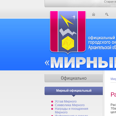
Старая в
Мир
Мирный официальный
Р
Устав Мирного
Рас
Символика Мирного
70а
Награды и поощрения
цел
Мирного