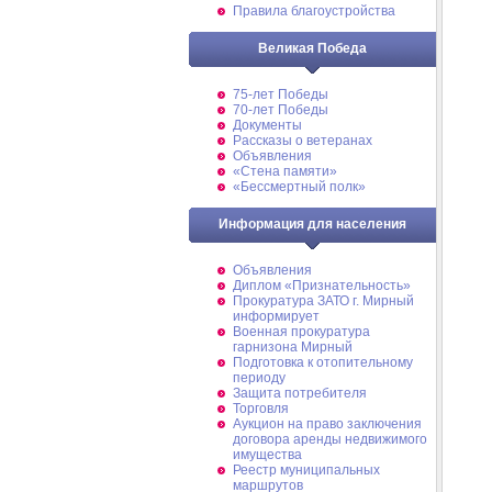
Правила благоустройства
Великая Победа
75-лет Победы
70-лет Победы
Документы
Рассказы о ветеранах
Объявления
«Стена памяти»
«Бессмертный полк»
Информация для населения
Объявления
Диплом «Признательность»
Прокуратура ЗАТО г. Мирный
информирует
Военная прокуратура
гарнизона Мирный
Подготовка к отопительному
периоду
Защита потребителя
Торговля
Аукцион на право заключения
договора аренды недвижимого
имущества
Реестр муниципальных
маршрутов