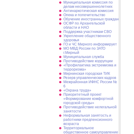
Муниципальная комиссия по
делам несовершеннолетних
Антинаркотическая комиссия
Опека и попечительство
Обучение иностранных граждан
ОСФР по Архангельской
области и НАО
Поддержка участникам СВО
Укрепление общественного
здоровья
ГО и ЧС Мирного информирует
МО МВД России по ЗАТО
г.Мирный
Муниципальная cлужба
Противодействие коррупции
«Профилактика экстремизма и
терроризма»
Мирнинская городская ТИК
Резерв управленческих кадров
Межрайонная ИФНС России №
6
«Охрана труда»
Приоритетный проект
«Формирование комфортной
городской среды»
Противодействие нелегальной
занятости
Неформальная занятость и
работники предпенсионного
возраста
Территориальное
общественное самоуправление