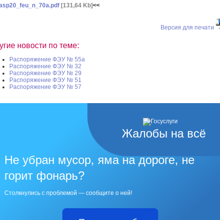
asp20_feu_n_70a.pdf
[131,64 Kb]
<<
Версия для печати
угие новости по теме:
Распоряжение ФЭУ № 55а
Распоряжение ФЭУ № 32
Распоряжение ФЭУ № 29
Распоряжение ФЭУ № 51
Распоряжение ФЭУ № 57
Жалобы на всё
Не убран мусор, яма на дороге, не
горит фонарь?
Столкнулись с проблемой — сообщите о ней!