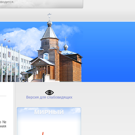
зводится.
Версия для слабовидящих
го №
ения