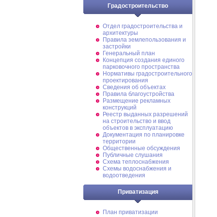
Градостроительство
Отдел градостроительства и
архитектуры
Правила землепользования и
застройки
Генеральный план
Концепция создания единого
парковочного пространства
Нормативы градостроительного
проектирования
Сведения об объектах
Правила благоустройства
Размещение рекламных
конструкций
Реестр выданных разрешений
на строительство и ввод
объектов в эксплуатацию
Документация по планировке
территории
Общественные обсуждения
Публичные слушания
Схема теплоснабжения
Схемы водоснабжения и
водоотведения
Приватизация
План приватизации