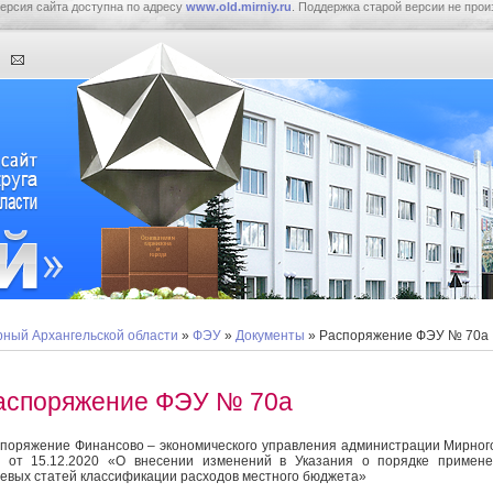
ерсия сайта доступна по адресу
www.old.mirniy.ru
. Поддержка старой версии не прои
ный Архангельской области
»
ФЭУ
»
Документы
» Распоряжение ФЭУ № 70а
аспоряжение ФЭУ № 70а
поряжение Финансово – экономического управления администрации Мирно
 от 15.12.2020 «О внесении изменений в Указания о порядке примен
евых статей классификации расходов местного бюджета»