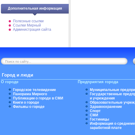
Дополнительная информация
Полезные ссылки
Ссылки Мирный
Администрация сайта
Город и люди
О городе
Предприятия города
Городское телевидение
Муниципальные предпри
Панорама Мирного
Государственные предп
Публикации о городе в СМИ
и учреждения
Книги о городе
Образовательные учреж
Фильмы о городе
Здравоохранение
Спорт
СМИ
Гостиницы
Информация о среднеме
заработной плате