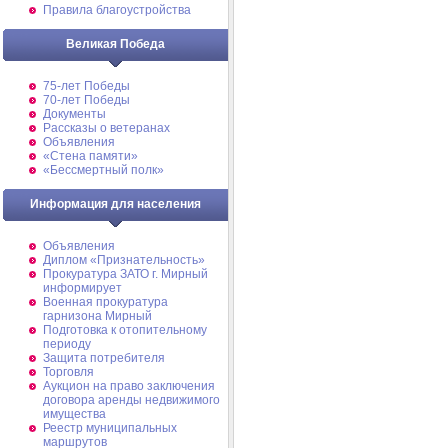
Правила благоустройства
Великая Победа
75-лет Победы
70-лет Победы
Документы
Рассказы о ветеранах
Объявления
«Стена памяти»
«Бессмертный полк»
Информация для населения
Объявления
Диплом «Признательность»
Прокуратура ЗАТО г. Мирный
информирует
Военная прокуратура
гарнизона Мирный
Подготовка к отопительному
периоду
Защита потребителя
Торговля
Аукцион на право заключения
договора аренды недвижимого
имущества
Реестр муниципальных
маршрутов