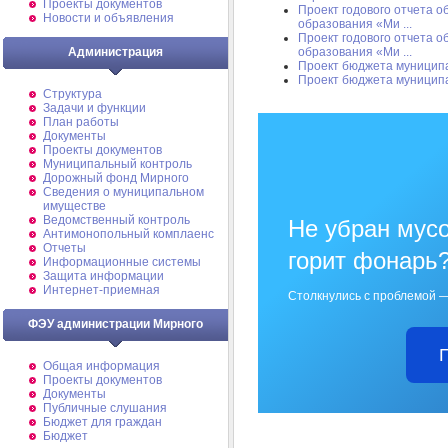
Проекты документов
Проект годового отчета 
Новости и объявления
образования «Ми ...
Проект годового отчета 
образования «Ми ...
Администрация
Проект бюджета муницип
Проект бюджета муницип
Структура
Задачи и функции
План работы
Документы
Проекты документов
Муниципальный контроль
Дорожный фонд Мирного
Cведения о муниципальном
имуществе
Ведомственный контроль
Не убран мусо
Антимонопольный комплаенс
Отчеты
горит фонарь
Информационные системы
Защита информации
Интернет-приемная
Столкнулись с проблемой —
ФЭУ администрации Мирного
Общая информация
Проекты документов
Документы
Публичные слушания
Бюджет для граждан
Бюджет