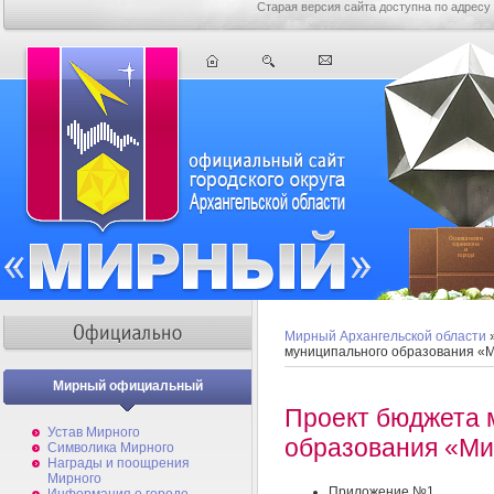
Старая версия сайта доступна по адресу
Мирный Архангельской области
муниципального образования «
Мирный официальный
Проект бюджета 
Устав Мирного
образования «Ми
Символика Мирного
Награды и поощрения
Мирного
Приложение №1