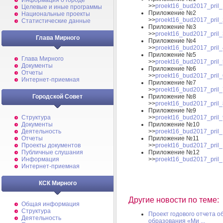
Информация о городе
>>
proekt16_bud2017_pril_
Целевые и иные программы
Приложение №2
Национальные проекты
>>
proekt16_bud2017_pril_
Статистические данные
Приложение №3
>>
proekt16_bud2017_pril_
Глава Мирного
Приложение №4
>>
proekt16_bud2017_pril_
Приложение №5
Глава Мирного
>>
proekt16_bud2017_pril_
Документы
Приложение №6
Отчеты
>>
proekt16_bud2017_pril_
Интернет-приемная
Приложение №7
>>
proekt16_bud2017_pril_
Приложение №8
Городской Совет
>>
proekt16_bud2017_pril_
Приложение №9
>>
proekt16_bud2017_pril_
Структура
Приложение №10
Документы
>>
proekt16_bud2017_pril_
Деятельность
Приложение №11
Отчеты
>>
proekt16_bud2017_pril_
Проекты документов
Приложение №12
Публичные слушания
>>
proekt16_bud2017_pril_
Информация
Интернет-приемная
КСК Мирного
Другие новости по теме:
Общая информация
Структура
Проект годового отчета 
Деятельность
образования «Ми ...