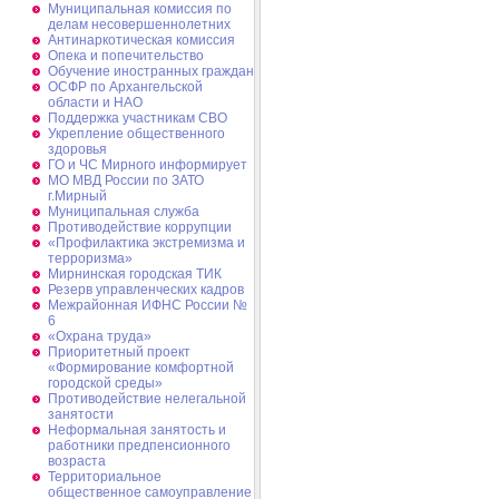
Муниципальная комиссия по
делам несовершеннолетних
Антинаркотическая комиссия
Опека и попечительство
Обучение иностранных граждан
ОСФР по Архангельской
области и НАО
Поддержка участникам СВО
Укрепление общественного
здоровья
ГО и ЧС Мирного информирует
МО МВД России по ЗАТО
г.Мирный
Муниципальная cлужба
Противодействие коррупции
«Профилактика экстремизма и
терроризма»
Мирнинская городская ТИК
Резерв управленческих кадров
Межрайонная ИФНС России №
6
«Охрана труда»
Приоритетный проект
«Формирование комфортной
городской среды»
Противодействие нелегальной
занятости
Неформальная занятость и
работники предпенсионного
возраста
Территориальное
общественное самоуправление