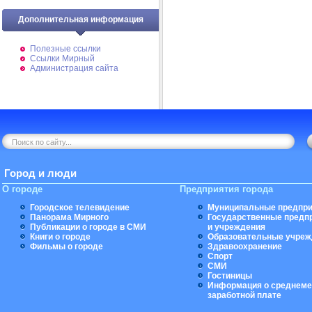
Дополнительная информация
Полезные ссылки
Ссылки Мирный
Администрация сайта
Город и люди
О городе
Предприятия города
Городское телевидение
Муниципальные предпри
Панорама Мирного
Государственные предп
Публикации о городе в СМИ
и учреждения
Книги о городе
Образовательные учреж
Фильмы о городе
Здравоохранение
Спорт
СМИ
Гостиницы
Информация о среднеме
заработной плате