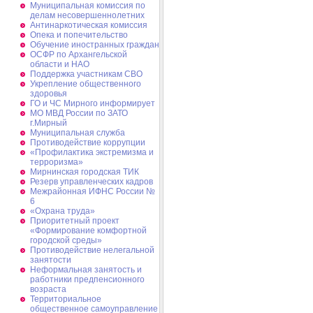
Муниципальная комиссия по
делам несовершеннолетних
Антинаркотическая комиссия
Опека и попечительство
Обучение иностранных граждан
ОСФР по Архангельской
области и НАО
Поддержка участникам СВО
Укрепление общественного
здоровья
ГО и ЧС Мирного информирует
МО МВД России по ЗАТО
г.Мирный
Муниципальная cлужба
Противодействие коррупции
«Профилактика экстремизма и
терроризма»
Мирнинская городская ТИК
Резерв управленческих кадров
Межрайонная ИФНС России №
6
«Охрана труда»
Приоритетный проект
«Формирование комфортной
городской среды»
Противодействие нелегальной
занятости
Неформальная занятость и
работники предпенсионного
возраста
Территориальное
общественное самоуправление