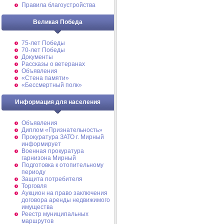
Правила благоустройства
Великая Победа
75-лет Победы
70-лет Победы
Документы
Рассказы о ветеранах
Объявления
«Стена памяти»
«Бессмертный полк»
Информация для населения
Объявления
Диплом «Признательность»
Прокуратура ЗАТО г. Мирный
информирует
Военная прокуратура
гарнизона Мирный
Подготовка к отопительному
периоду
Защита потребителя
Торговля
Аукцион на право заключения
договора аренды недвижимого
имущества
Реестр муниципальных
маршрутов