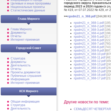
Информация о городе
городского округа Архангельс
Целевые и иные программы
период 2023 и 2024 годов»
(в р
Национальные проекты
№ 419, от 07.07.2022 № 429
, от
Статистические данные
>>
rgsdm21_n_368.pdf
[244,98 Kb
Глава Мирного
rgsdm21_n_368-1.pdf
[195
rgsdm21_n_368-2.pdf
[198
Глава Мирного
rgsdm21_n_368-3.pdf
[196
Документы
rgsdm21_n_368-4.pdf
[198
Отчеты
rgsdm21_n_368-5.pdf
[217
Интернет-приемная
rgsdm21_n_368-6.pdf
[222
rgsdm21_n_368-7.pdf
[760
rgsdm21_n_368-8.pdf
[743
Городской Совет
rgsdm21_n_368-9.pdf
[897
rgsdm21_n_368-10.pdf
[87
rgsdm21_n_368-11.pdf
[46
Структура
rgsdm21_n_368-12.pdf
[45
Документы
rgsdm21_n_368-13.pdf
[24
Деятельность
rgsdm21_n_368-14.pdf
[24
Отчеты
rgsdm21_n_368-15.pdf
[20
Проекты документов
rgsdm21_n_368-16.pdf
[32
Публичные слушания
rgsdm21_n_368-17.pdf
[21
Информация
Интернет-приемная
КСК Мирного
Другие новости по теме:
Общая информация
Структура
Деятельность
СЕМЬДЕСЯТ ЧЕТВЕРТАЯ