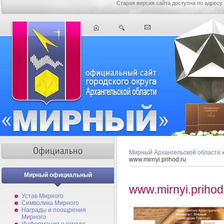
Старая версия сайта доступна по адресу
Мирный Архангельской области
www.mirnyi.prihod.ru
Мирный официальный
www.mirnyi.prihod
Устав Мирного
Символика Мирного
Награды и поощрения
Мирного