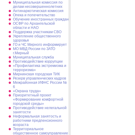
Муниципальная комиссия по
делам несовершеннолетних
Антинаркотическая комиссия
Опека и попечительство
Обучение иностранных граждан
ОСФР по Архангельской
области и НАО
Поддержка участникам СВО
Укрепление общественного
здоровья
ГО и ЧС Мирного информирует
МО МВД России по ЗАТО
г.Мирный
Муниципальная cлужба
Противодействие коррупции
«Профилактика экстремизма и
терроризма»
Мирнинская городская ТИК
Резерв управленческих кадров
Межрайонная ИФНС России №
6
«Охрана труда»
Приоритетный проект
«Формирование комфортной
городской среды»
Противодействие нелегальной
занятости
Неформальная занятость и
работники предпенсионного
возраста
Территориальное
общественное самоуправление