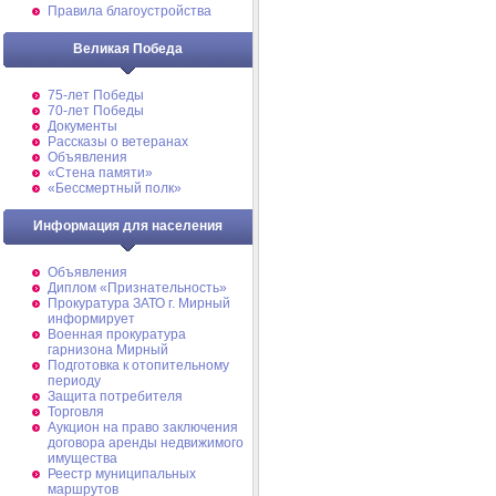
Правила благоустройства
Великая Победа
75-лет Победы
70-лет Победы
Документы
Рассказы о ветеранах
Объявления
«Стена памяти»
«Бессмертный полк»
Информация для населения
Объявления
Диплом «Признательность»
Прокуратура ЗАТО г. Мирный
информирует
Военная прокуратура
гарнизона Мирный
Подготовка к отопительному
периоду
Защита потребителя
Торговля
Аукцион на право заключения
договора аренды недвижимого
имущества
Реестр муниципальных
маршрутов