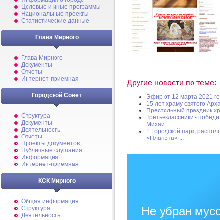
Информация о городе
Целевые и иные программы
Национальные проекты
Статистические данные
Глава Мирного
Глава Мирного
Документы
Отчеты
Интернет-приемная
Другие новости по теме:
Городской Совет
Эфир от 12 марта 2021 г
15 лет храму святого Арх
Престольный праздник х
Структура
Третьеклассники - победи
Документы
Михаи ...
Деятельность
1 Городской парк, распо
Отчеты
«Планета» ...
Проекты документов
Публичные слушания
Информация
Интернет-приемная
КСК Мирного
Общая информация
Не убран мусо
Структура
Деятельность