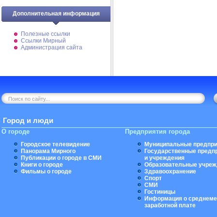
Дополнительная информация
Полезные ссылки
Ссылки Мирный
Администрация сайта
Город и люди
О городе
Предприятия города
Городское телевидение
Муниципальные предпри
Панорама Мирного
Государственные предп
Публикации о городе в СМИ
и учреждения
Книги о городе
Образовательные учреж
Фильмы о городе
Здравоохранение
Спорт
СМИ
Гостиницы
Информация о среднеме
заработной плате