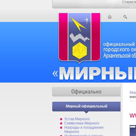
Старая в
Мир
www
Мирный официальный
w
Устав Мирного
Символика Мирного
Награды и поощрения
Мирного