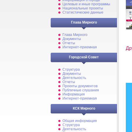
Информация о городе
Целевые и иные программы
Национальные проекты
Статистические данные
Глава Мирного
Глава Мирного
Документы
Отчеты
Интернет-приемная
Др
Городской Совет
Структура
Документы
Деятельность
Отчеты
Проекты документов
Публичные слушания
Информация
Интернет-приемная
КСК Мирного
Общая информация
Структура
Деятельность