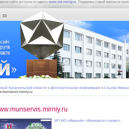
ерсия сайта доступна по адресу
www.old.mirniy.ru
. Поддержка старой версии не прои
ный Архангельской области
»
Дополнительная информация
»
Ссылки Мирны
.munservis.mirniy.ru
ww.munservis.mirniy.ru
МП МО «Мирный» «Муниципал-сервис»