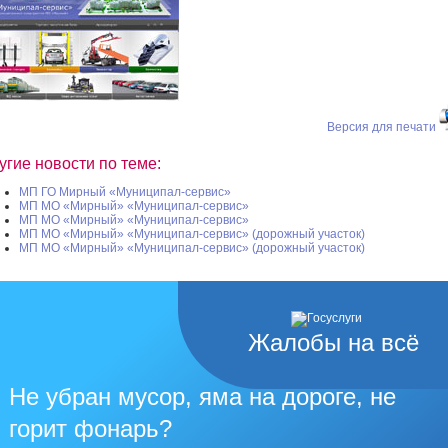
Версия для печати
угие новости по теме:
МП ГО Мирный «Муниципал-сервис»
МП МО «Мирный» «Муниципал-сервис»
МП МО «Мирный» «Муниципал-сервис»
МП МО «Мирный» «Муниципал-сервис» (дорожный участок)
МП МО «Мирный» «Муниципал-сервис» (дорожный участок)
Жалобы на всё
Не убран мусор, яма на дороге, не
горит фонарь?