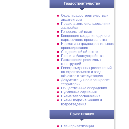
Градостроительство
Отдел градостроительства и
архитектуры
Правила землепользования и
застройки
Генеральный план
Концепция создания единого
парковочного пространства
Нормативы градостроительного
проектирования
Сведения об объектах
Правила благоустройства
Размещение рекламных
конструкций
Реестр выданных разрешений
на строительство и ввод
объектов в эксплуатацию
Документация по планировке
территории
Общественные обсуждения
Публичные слушания
Схема теплоснабжения
Схемы водоснабжения и
водоотведения
Приватизация
План приватизации