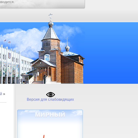
зводится.
й
»
Версия для слабовидящих