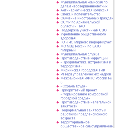
Муниципальная комиссия по
делам несовершеннолетних
Антинаркотическая комиссия
Опека и попечительство
Обучение иностранных граждан
ОСФР по Архангельской
области и НАО
Поддержка участникам СВО
Укрепление общественного
здоровья
ГО и ЧС Мирного информирует
МО МВД России по ЗАТО
г.Мирный
Муниципальная cлужба
Противодействие коррупции
«Профилактика экстремизма и
терроризма»
Мирнинская городская ТИК
Резерв управленческих кадров
Межрайонная ИФНС России №
6
«Охрана труда»
Приоритетный проект
«Формирование комфортной
городской среды»
Противодействие нелегальной
занятости
Неформальная занятость и
работники предпенсионного
возраста
Территориальное
общественное самоуправление