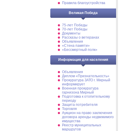
Правила благоустройства
Великая Победа
75-лет Победы
70-лет Победы
Документы
Рассказы о ветеранах
Объявления
«Стена памяти»
«Бессмертный полк»
Информация для населения
Объявления
Диплом «Признательность»
Прокуратура ЗАТО г. Мирный
информирует
Военная прокуратура
гарнизона Мирный
Подготовка к отопительному
периоду
Защита потребителя
Торговля
Аукцион на право заключения
договора аренды недвижимого
имущества
Реестр муниципальных
маршрутов