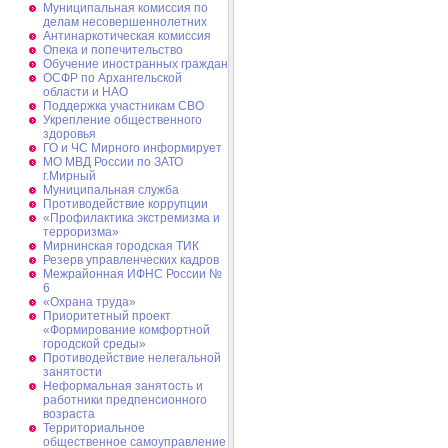
Муниципальная комиссия по
делам несовершеннолетних
Антинаркотическая комиссия
Опека и попечительство
Обучение иностранных граждан
ОСФР по Архангельской
области и НАО
Поддержка участникам СВО
Укрепление общественного
здоровья
ГО и ЧС Мирного информирует
МО МВД России по ЗАТО
г.Мирный
Муниципальная cлужба
Противодействие коррупции
«Профилактика экстремизма и
терроризма»
Мирнинская городская ТИК
Резерв управленческих кадров
Межрайонная ИФНС России №
6
«Охрана труда»
Приоритетный проект
«Формирование комфортной
городской среды»
Противодействие нелегальной
занятости
Неформальная занятость и
работники предпенсионного
возраста
Территориальное
общественное самоуправление