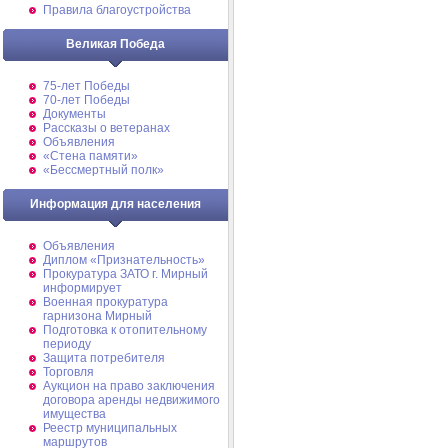
Правила благоустройства
Великая Победа
75-лет Победы
70-лет Победы
Документы
Рассказы о ветеранах
Объявления
«Стена памяти»
«Бессмертный полк»
Информация для населения
Объявления
Диплом «Признательность»
Прокуратура ЗАТО г. Мирный
информирует
Военная прокуратура
гарнизона Мирный
Подготовка к отопительному
периоду
Защита потребителя
Торговля
Аукцион на право заключения
договора аренды недвижимого
имущества
Реестр муниципальных
маршрутов