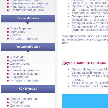
Информация о городе
Правительство Российск
Целевые и иные программы
Органы государственной 
Национальные проекты
Центральная избиратель
Статистические данные
Уполномоченные по прав
Федеральный портал упра
Глава Мирного
Единый портал государст
Официальный Интернет-
Официальный сайт для р
Глава Мирного
(муниципальных) учрежд
Документы
Отчеты
Указ Президента Российской Фе
Интернет-приемная
целях и стратегических задачах
года"
Городской Совет
Структура
Документы
Другие новости по теме:
Деятельность
Отчеты
Приказ Минпромторга РФ о
Проекты документов
Официальный интернет-п
Публичные слушания
Указ Президента РФ «О п
Информация
гражда ...
Интернет-приемная
Указы Президента Росси
Указ губернатора Арханге
КСК Мирного
Общая информация
Структура
Деятельность