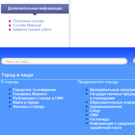
Дополнительная информация
Полезные ссылки
Ссылки Мирный
Администрация сайта
Город и люди
О городе
Предприятия города
Городское телевидение
Муниципальные предпри
Панорама Мирного
Государственные предп
Публикации о городе в СМИ
и учреждения
Книги о городе
Образовательные учреж
Фильмы о городе
Здравоохранение
Спорт
СМИ
Гостиницы
Информация о среднеме
заработной плате