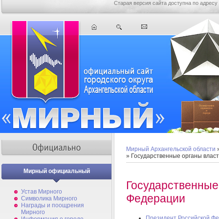
Старая версия сайта доступна по адресу
Мирный Архангельской области
» Государственные органы влас
Мирный официальный
Государственные
Устав Мирного
Федерации
Символика Мирного
Награды и поощрения
Мирного
Президент Российской Ф