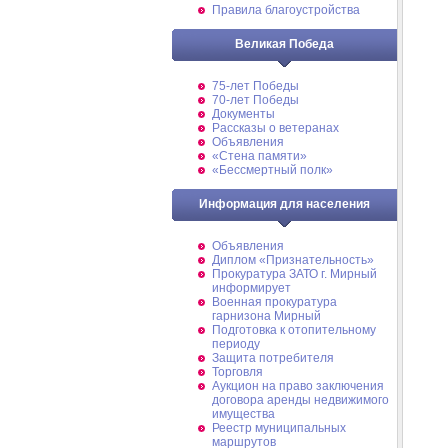
Правила благоустройства
Великая Победа
75-лет Победы
70-лет Победы
Документы
Рассказы о ветеранах
Объявления
«Стена памяти»
«Бессмертный полк»
Информация для населения
Объявления
Диплом «Признательность»
Прокуратура ЗАТО г. Мирный
информирует
Военная прокуратура
гарнизона Мирный
Подготовка к отопительному
периоду
Защита потребителя
Торговля
Аукцион на право заключения
договора аренды недвижимого
имущества
Реестр муниципальных
маршрутов