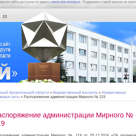
ерсия сайта доступна по адресу
www.old.mirniy.ru
. Поддержка старой версии не прои
ный Архангельской области
»
Ведомственный контроль
»
Нормативные
вовые акты
» Распоряжение администрации Мирного № 119
аспоряжение администрации Мирного №
19
поряжение администрации Мирного № 119 от 05.12.2016 «Об организа