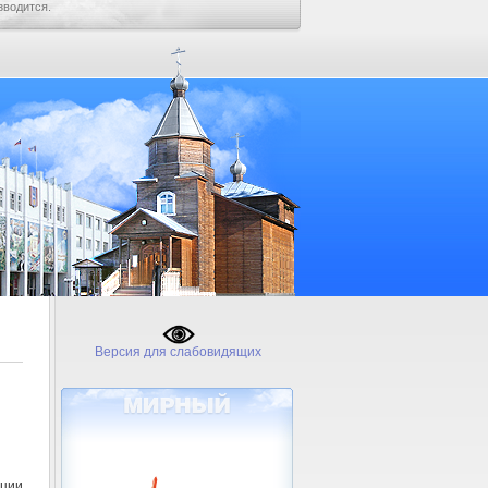
зводится.
Версия для слабовидящих
ции