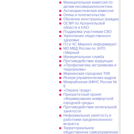
Муниципальная комиссия по
делам несовершеннолетних
Антинаркотическая комиссия
Опека и попечительство
Обучение иностранных граждан
ОСФР по Архангельской
области и НАО
Поддержка участникам СВО
Укрепление общественного
здоровья
ГО и ЧС Мирного информирует
МО МВД России по ЗАТО
г.Мирный
Муниципальная cлужба
Противодействие коррупции
«Профилактика экстремизма и
терроризма»
Мирнинская городская ТИК
Резерв управленческих кадров
Межрайонная ИФНС России №
6
«Охрана труда»
Приоритетный проект
«Формирование комфортной
городской среды»
Противодействие нелегальной
занятости
Неформальная занятость и
работники предпенсионного
возраста
Территориальное
общественное самоуправление