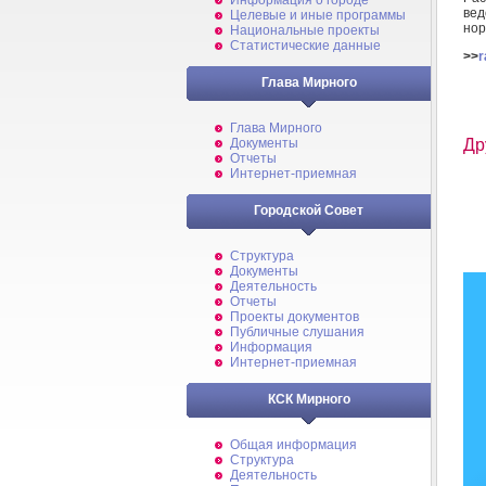
Информация о городе
вед
Целевые и иные программы
нор
Национальные проекты
Статистические данные
>>
r
Глава Мирного
Глава Мирного
Др
Документы
Отчеты
Интернет-приемная
Городской Совет
Структура
Документы
Деятельность
Отчеты
Проекты документов
Публичные слушания
Информация
Интернет-приемная
КСК Мирного
Общая информация
Структура
Деятельность