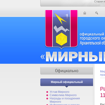
Старая в
Мир
пра
Мирный официальный
Р
Устав Мирного
1
Символика Мирного
Награды и поощрения
Мирного
Рас