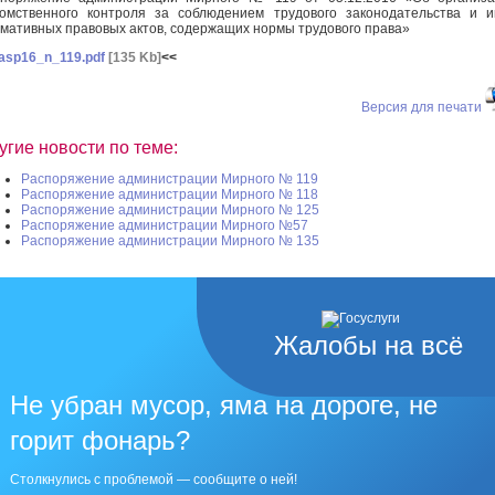
омственного контроля за соблюдением трудового законодательства и 
мативных правовых актов, содержащих нормы трудового права»
asp16_n_119.pdf
[135 Kb]
<<
Версия для печати
угие новости по теме:
Распоряжение администрации Мирного № 119
Распоряжение администрации Мирного № 118
Распоряжение администрации Мирного № 125
Распоряжение администрации Мирного №57
Распоряжение администрации Мирного № 135
Жалобы на всё
Не убран мусор, яма на дороге, не
горит фонарь?
Столкнулись с проблемой — сообщите о ней!