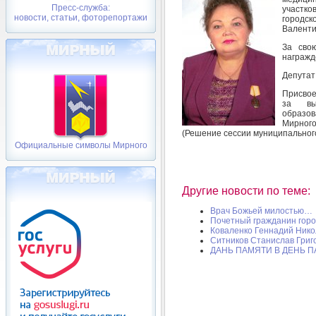
Пресс-служба:
участко
новости, статьи, фоторепортажи
городск
Валенти
За сво
награжд
Депутат
Присвое
за вы
образов
Мирного
(Решение сессии муниципального
Официальные символы Мирного
Другие новости по теме:
Врач Божьей милостью…
Почетный гражданин гор
Коваленко Геннадий Нико
Ситников Станислав Григ
ДАНЬ ПАМЯТИ В ДЕНЬ 