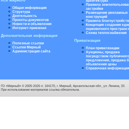
КСК Мирного
архитектуры
Правила землепользова
Общая информация
застройки
Структура
Размещение рекламных
Деятельность
конструкций
Проекты документов
Правила благоустройст
Новости и объявления
Концепция создания еди
Интернет-приемная
парковочного пространс
Схема теплоснабжения
Дополнительная информация
Приватизация
Полезные ссылки
Ссылки Мирный
План приватизации
Администрация сайта
Аукционы, продажа
посредством публичног
предложения, продажа б
объявления цены
Справочная информаци
ГО «Мирный» © 2005-2026 гг. 164170, г. Мирный, Архангельская обл., ул. Ленина, 33.
При использовании материалов ссылка обязательна.