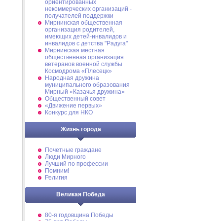
ориентированных
некоммерческих организаций -
получателей поддержки
Мирнинская общественная
организация родителей,
имеющих детей-инвалидов и
инвалидов с детства "Радуга"
Мирнинская местная
общественная организация
ветеранов военной службы
Космодрома «Плесецк»
Народная дружина
муниципального образования
Мирный «Казачья дружина»
Общественный совет
«Движение первых»
Конкурс для НКО
Жизнь города
Почетные граждане
Люди Мирного
Лучший по профессии
Помним!
Религия
Великая Победа
80-я годовщина Победы