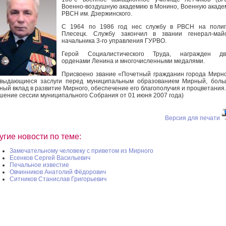
Военно-воздушную академию в Монино, Военную акад
РВСН им. Дзержинского.
С 1964 по 1986 год нес службу в РВСН на полиг
Плесецк. Службу закончил в звании генерал-майо
начальника 3-го управления ГУРВО.
Герой Социалистического Труда, награжден дв
орденами Ленина и многочисленными медалями.
Присвоено звание «Почетный гражданин города Мирн
выдающиеся заслуги перед муниципальным образованием Мирный, боль
ный вклад в развитие Мирного, обеспечение его благополучия и процветания.
шение сессии муниципального Собрания от 01 июня 2007 года)
Версия для печати
угие новости по теме:
Замечательному человеку с приветом из Мирного
Есенков Сергей Васильевич
Печальное известие
Овчинников Анатолий Фёдорович
Ситников Станислав Григорьевич