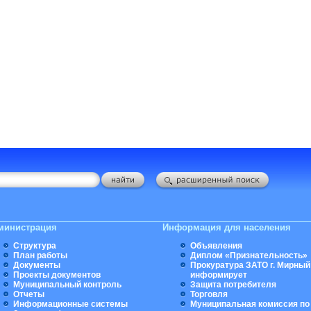
министрация
Информация для населения
Структура
Объявления
План работы
Диплом «Признательность»
Документы
Прокуратура ЗАТО г. Мирный
Проекты документов
информирует
Муниципальный контроль
Защита потребителя
Отчеты
Торговля
Информационные системы
Муниципальная комиссия по