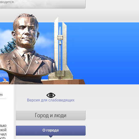
зводится.
ич
Версия для слабовидящих
лько
кой
О городе
нчил
УЛ),