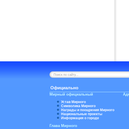
Официально
Мирный официальный
Ад
Устав Мирного
Символика Мирного
Награды и поощрения Мирного
Национальные проекты
Информация о городе
Глава Мирного