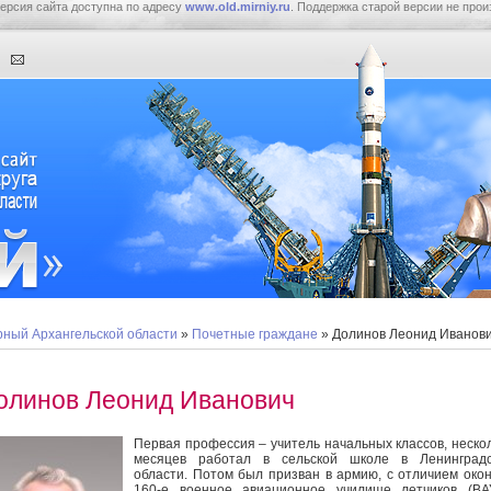
ерсия сайта доступна по адресу
www.old.mirniy.ru
. Поддержка старой версии не прои
ный Архангельской области
»
Почетные граждане
» Долинов Леонид Иванов
олинов Леонид Иванович
Первая профессия – учитель начальных классов, неско
месяцев работал в сельской школе в Ленинградс
области. Потом был призван в армию, с отличием око
160-е военное авиационное училище летчиков (ВА