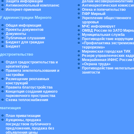
Защита информации
делам несовершеннолетних
Антимонопольный комплаенс
Антинаркотическая комисси
Интернет-приемная
Опека и попечительство
ПФР Мирный
У администрации Мирного
Укрепление общественного
здоровья
Общая информация
МЧС информирует
Проекты документов
ОМВД России по ЗАТО Мирн
Документы
Муниципальная cлужба
Публичные слушания
Противодействие коррупции
Бюджет для граждан
«Профилактика экстремизма
Бюджет
терроризма»
Мирнинская городская ТИК
адостроительство
Резерв управленческих кад
Межрайонная ИФНС России 
Отдел градостроительства и
«Охрана труда»
архитектуры
Противодействие нелегальн
Правила землепользования и
занятости
застройки
Размещение рекламных
конструкций
Правила благоустройства
Концепция создания единого
парковочного пространства
Схема теплоснабжения
иватизация
План приватизации
Аукционы, продажа
посредством публичного
предложения, продажа без
объявления цены