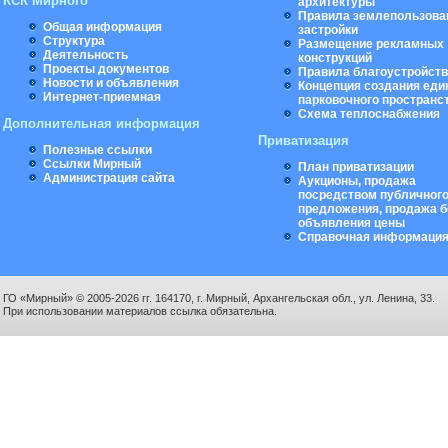
КСК Мирного
архитектуры
Правила землепользова
Общая информация
застройки
Структура
Размещение рекламных
Деятельность
конструкций
Проекты документов
Правила благоустройст
Новости и объявления
Концепция создания еди
Интернет-приемная
парковочного пространс
Схема теплоснабжения
Дополнительная информация
Приватизация
Полезные ссылки
Ссылки Мирный
План приватизации
Администрация сайта
Аукционы, продажа
посредством публичног
предложения, продажа б
объявления цены
Справочная информаци
ГО «Мирный» © 2005-2026 гг. 164170, г. Мирный, Архангельская обл., ул. Ленина, 33.
При использовании материалов ссылка обязательна.