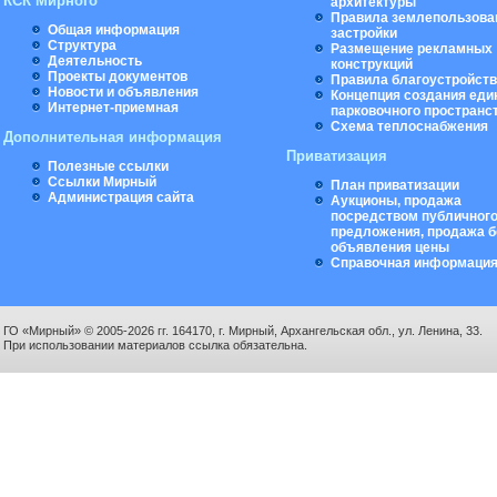
КСК Мирного
архитектуры
Правила землепользова
Общая информация
застройки
Структура
Размещение рекламных
Деятельность
конструкций
Проекты документов
Правила благоустройст
Новости и объявления
Концепция создания еди
Интернет-приемная
парковочного пространс
Схема теплоснабжения
Дополнительная информация
Приватизация
Полезные ссылки
Ссылки Мирный
План приватизации
Администрация сайта
Аукционы, продажа
посредством публичног
предложения, продажа б
объявления цены
Справочная информаци
ГО «Мирный» © 2005-2026 гг. 164170, г. Мирный, Архангельская обл., ул. Ленина, 33.
При использовании материалов ссылка обязательна.