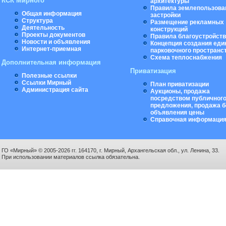
КСК Мирного
архитектуры
Правила землепользова
Общая информация
застройки
Структура
Размещение рекламных
Деятельность
конструкций
Проекты документов
Правила благоустройст
Новости и объявления
Концепция создания еди
Интернет-приемная
парковочного пространс
Схема теплоснабжения
Дополнительная информация
Приватизация
Полезные ссылки
Ссылки Мирный
План приватизации
Администрация сайта
Аукционы, продажа
посредством публичног
предложения, продажа б
объявления цены
Справочная информаци
ГО «Мирный» © 2005-2026 гг. 164170, г. Мирный, Архангельская обл., ул. Ленина, 33.
При использовании материалов ссылка обязательна.