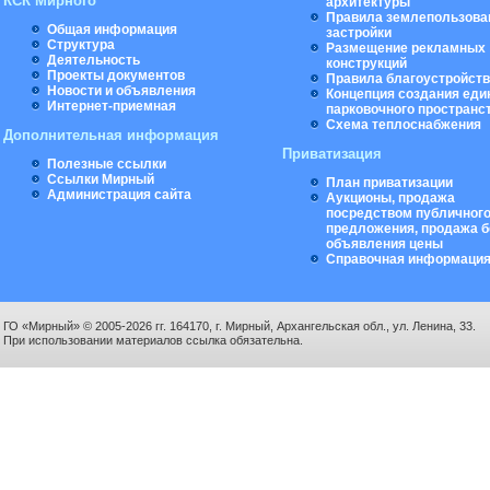
КСК Мирного
архитектуры
Правила землепользова
Общая информация
застройки
Структура
Размещение рекламных
Деятельность
конструкций
Проекты документов
Правила благоустройст
Новости и объявления
Концепция создания еди
Интернет-приемная
парковочного пространс
Схема теплоснабжения
Дополнительная информация
Приватизация
Полезные ссылки
Ссылки Мирный
План приватизации
Администрация сайта
Аукционы, продажа
посредством публичног
предложения, продажа б
объявления цены
Справочная информаци
ГО «Мирный» © 2005-2026 гг. 164170, г. Мирный, Архангельская обл., ул. Ленина, 33.
При использовании материалов ссылка обязательна.