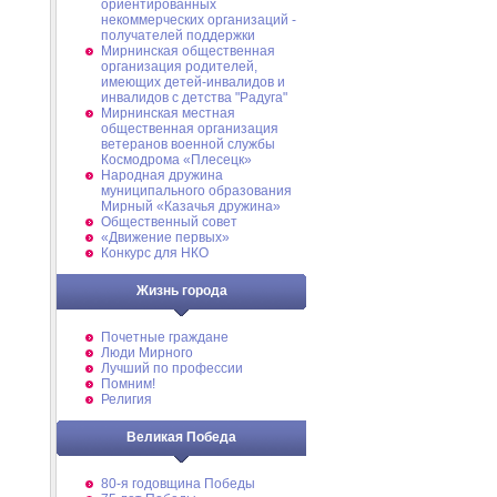
ориентированных
некоммерческих организаций -
получателей поддержки
Мирнинская общественная
организация родителей,
имеющих детей-инвалидов и
инвалидов с детства "Радуга"
Мирнинская местная
общественная организация
ветеранов военной службы
Космодрома «Плесецк»
Народная дружина
муниципального образования
Мирный «Казачья дружина»
Общественный совет
«Движение первых»
Конкурс для НКО
Жизнь города
Почетные граждане
Люди Мирного
Лучший по профессии
Помним!
Религия
Великая Победа
80-я годовщина Победы