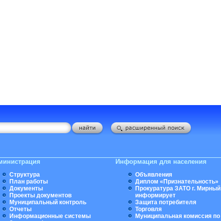
министрация
Информация для населения
Структура
Объявления
План работы
Диплом «Признательность»
Документы
Прокуратура ЗАТО г. Мирный
Проекты документов
информирует
Муниципальный контроль
Защита потребителя
Отчеты
Торговля
Информационные системы
Муниципальная комиссия по