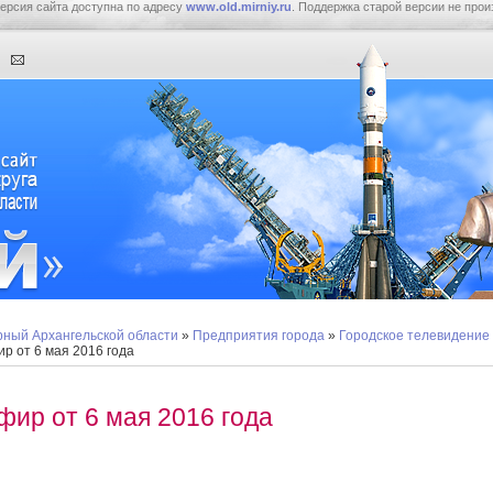
ерсия сайта доступна по адресу
www.old.mirniy.ru
. Поддержка старой версии не прои
ный Архангельской области
»
Предприятия города
»
Городское телевидение
р от 6 мая 2016 года
фир от 6 мая 2016 года