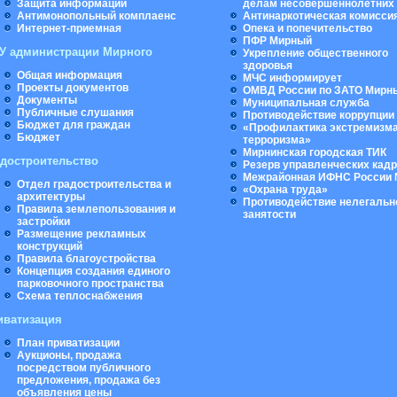
Защита информации
делам несовершеннолетних
Антимонопольный комплаенс
Антинаркотическая комисси
Интернет-приемная
Опека и попечительство
ПФР Мирный
У администрации Мирного
Укрепление общественного
здоровья
Общая информация
МЧС информирует
Проекты документов
ОМВД России по ЗАТО Мирн
Документы
Муниципальная cлужба
Публичные слушания
Противодействие коррупции
Бюджет для граждан
«Профилактика экстремизма
Бюджет
терроризма»
Мирнинская городская ТИК
адостроительство
Резерв управленческих кад
Межрайонная ИФНС России 
Отдел градостроительства и
«Охрана труда»
архитектуры
Противодействие нелегальн
Правила землепользования и
занятости
застройки
Размещение рекламных
конструкций
Правила благоустройства
Концепция создания единого
парковочного пространства
Схема теплоснабжения
иватизация
План приватизации
Аукционы, продажа
посредством публичного
предложения, продажа без
объявления цены