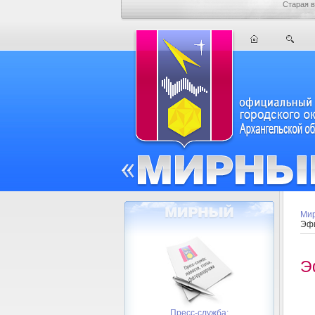
Старая в
Мир
Эфи
Э
Пресс-служба: