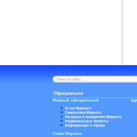
Официально
Мирный официальный
Ад
Устав Мирного
Символика Мирного
Награды и поощрения Мирного
Национальные проекты
Информация о городе
Глава Мирного