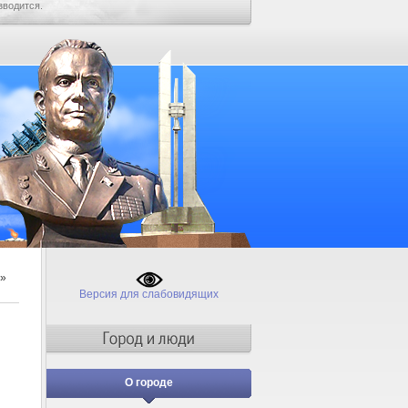
зводится.
»
Версия для слабовидящих
О городе