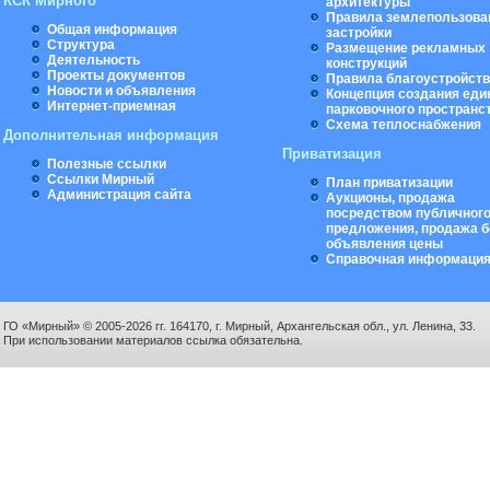
КСК Мирного
архитектуры
Правила землепользова
Общая информация
застройки
Структура
Размещение рекламных
Деятельность
конструкций
Проекты документов
Правила благоустройст
Новости и объявления
Концепция создания еди
Интернет-приемная
парковочного пространс
Схема теплоснабжения
Дополнительная информация
Приватизация
Полезные ссылки
Ссылки Мирный
План приватизации
Администрация сайта
Аукционы, продажа
посредством публичног
предложения, продажа б
объявления цены
Справочная информаци
ГО «Мирный» © 2005-2026 гг. 164170, г. Мирный, Архангельская обл., ул. Ленина, 33.
При использовании материалов ссылка обязательна.