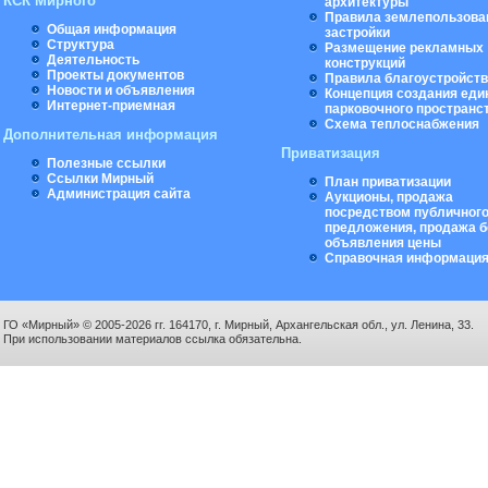
КСК Мирного
архитектуры
Правила землепользова
Общая информация
застройки
Структура
Размещение рекламных
Деятельность
конструкций
Проекты документов
Правила благоустройст
Новости и объявления
Концепция создания еди
Интернет-приемная
парковочного пространс
Схема теплоснабжения
Дополнительная информация
Приватизация
Полезные ссылки
Ссылки Мирный
План приватизации
Администрация сайта
Аукционы, продажа
посредством публичног
предложения, продажа б
объявления цены
Справочная информаци
ГО «Мирный» © 2005-2026 гг. 164170, г. Мирный, Архангельская обл., ул. Ленина, 33.
При использовании материалов ссылка обязательна.