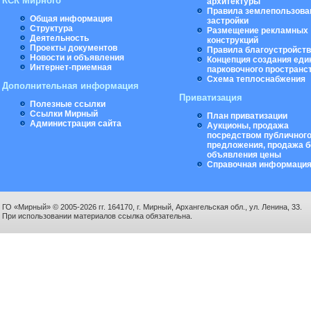
КСК Мирного
архитектуры
Правила землепользова
Общая информация
застройки
Структура
Размещение рекламных
Деятельность
конструкций
Проекты документов
Правила благоустройст
Новости и объявления
Концепция создания еди
Интернет-приемная
парковочного пространс
Схема теплоснабжения
Дополнительная информация
Приватизация
Полезные ссылки
Ссылки Мирный
План приватизации
Администрация сайта
Аукционы, продажа
посредством публичног
предложения, продажа б
объявления цены
Справочная информаци
ГО «Мирный» © 2005-2026 гг. 164170, г. Мирный, Архангельская обл., ул. Ленина, 33.
При использовании материалов ссылка обязательна.