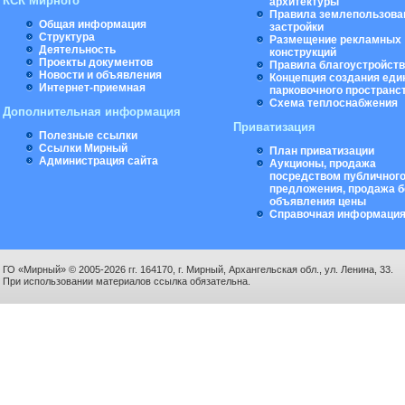
КСК Мирного
архитектуры
Правила землепользова
Общая информация
застройки
Структура
Размещение рекламных
Деятельность
конструкций
Проекты документов
Правила благоустройст
Новости и объявления
Концепция создания еди
Интернет-приемная
парковочного пространс
Схема теплоснабжения
Дополнительная информация
Приватизация
Полезные ссылки
Ссылки Мирный
План приватизации
Администрация сайта
Аукционы, продажа
посредством публичног
предложения, продажа б
объявления цены
Справочная информаци
ГО «Мирный» © 2005-2026 гг. 164170, г. Мирный, Архангельская обл., ул. Ленина, 33.
При использовании материалов ссылка обязательна.