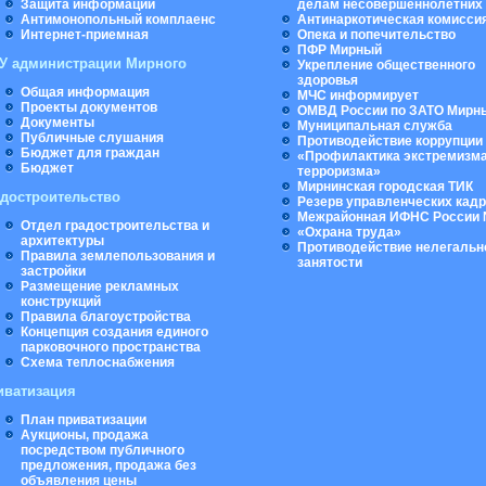
Защита информации
делам несовершеннолетних
Антимонопольный комплаенс
Антинаркотическая комисси
Интернет-приемная
Опека и попечительство
ПФР Мирный
У администрации Мирного
Укрепление общественного
здоровья
Общая информация
МЧС информирует
Проекты документов
ОМВД России по ЗАТО Мирн
Документы
Муниципальная cлужба
Публичные слушания
Противодействие коррупции
Бюджет для граждан
«Профилактика экстремизма
Бюджет
терроризма»
Мирнинская городская ТИК
адостроительство
Резерв управленческих кад
Межрайонная ИФНС России 
Отдел градостроительства и
«Охрана труда»
архитектуры
Противодействие нелегальн
Правила землепользования и
занятости
застройки
Размещение рекламных
конструкций
Правила благоустройства
Концепция создания единого
парковочного пространства
Схема теплоснабжения
иватизация
План приватизации
Аукционы, продажа
посредством публичного
предложения, продажа без
объявления цены