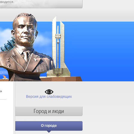
зводится.
»
Версия для слабовидящих
О городе