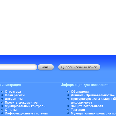
министрация
Информация для населения
Структура
Объявления
План работы
Диплом «Признательность»
Документы
Прокуратура ЗАТО г. Мирный
Проекты документов
информирует
Муниципальный контроль
Защита потребителя
Отчеты
Торговля
Информационные системы
Муниципальная комиссия по