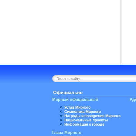
Официально
Мирный официальный
Ад
Устав Мирного
Символика Мирного
Награды и поощрения Мирного
Национальные проекты
Информация о городе
Глава Мирного