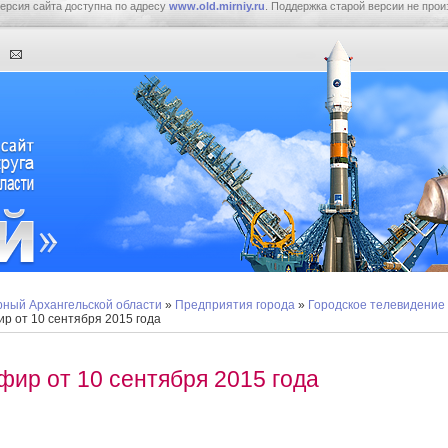
ерсия сайта доступна по адресу
www.old.mirniy.ru
. Поддержка старой версии не прои
ный Архангельской области
»
Предприятия города
»
Городское телевидение
р от 10 сентября 2015 года
фир от 10 сентября 2015 года