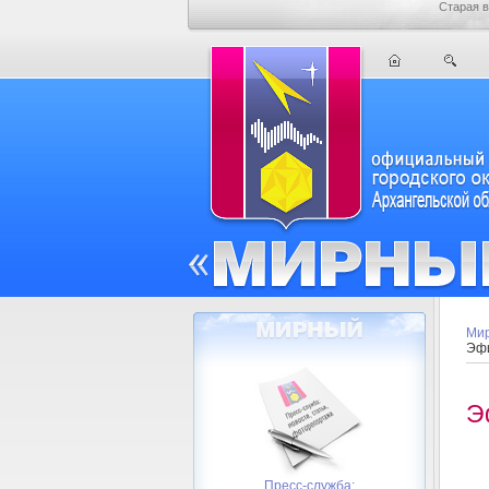
Старая в
Мир
Эфи
Э
Пресс-служба: