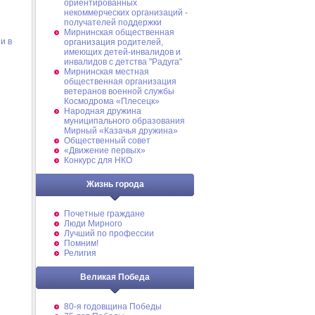
ориентированных
некоммерческих организаций -
получателей поддержки
Мирнинская общественная
и в
организация родителей,
имеющих детей-инвалидов и
инвалидов с детства "Радуга"
Мирнинская местная
общественная организация
ветеранов военной службы
Космодрома «Плесецк»
Народная дружина
муниципального образования
Мирный «Казачья дружина»
Общественный совет
«Движение первых»
Конкурс для НКО
Жизнь города
Почетные граждане
Люди Мирного
Лучший по профессии
Помним!
Религия
Великая Победа
80-я годовщина Победы