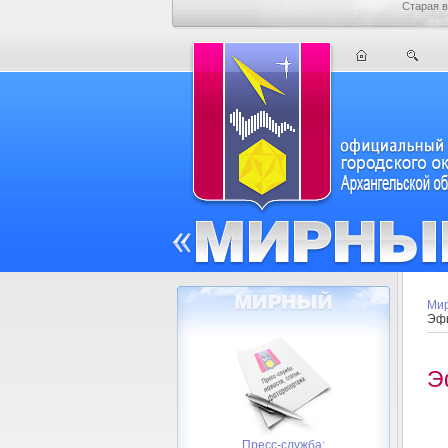
Старая в
Мир
Эфи
Э
Пресс-служба: