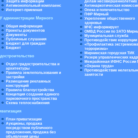
Защита информации
делам несовершеннолетних
Антимонопольный комплаенс
Антинаркотическая комисси
Интернет-приемная
Опека и попечительство
ПФР Мирный
У администрации Мирного
Укрепление общественного
здоровья
Общая информация
МЧС информирует
Проекты документов
ОМВД России по ЗАТО Мирн
Документы
Муниципальная cлужба
Публичные слушания
Противодействие коррупции
Бюджет для граждан
«Профилактика экстремизма
Бюджет
терроризма»
Мирнинская городская ТИК
адостроительство
Резерв управленческих кад
Межрайонная ИФНС России 
Отдел градостроительства и
«Охрана труда»
архитектуры
Противодействие нелегальн
Правила землепользования и
занятости
застройки
Размещение рекламных
конструкций
Правила благоустройства
Концепция создания единого
парковочного пространства
Схема теплоснабжения
иватизация
План приватизации
Аукционы, продажа
посредством публичного
предложения, продажа без
объявления цены