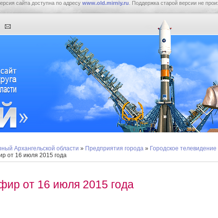
ерсия сайта доступна по адресу
www.old.mirniy.ru
. Поддержка старой версии не прои
ный Архангельской области
»
Предприятия города
»
Городское телевидение
р от 16 июля 2015 года
фир от 16 июля 2015 года