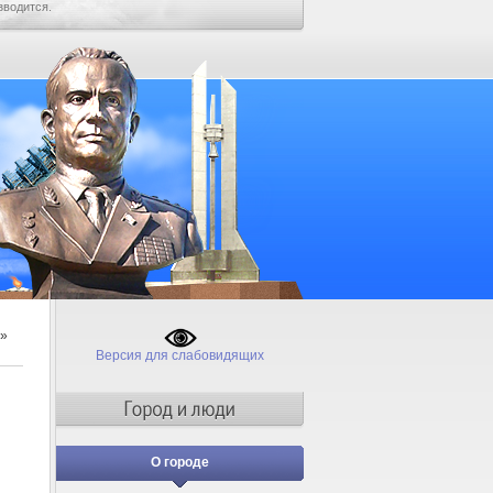
зводится.
»
Версия для слабовидящих
О городе