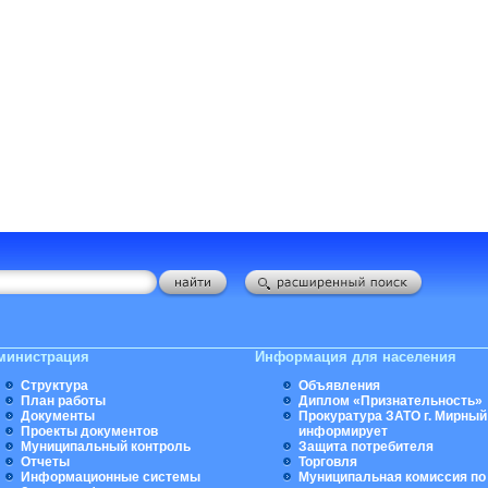
министрация
Информация для населения
Структура
Объявления
План работы
Диплом «Признательность»
Документы
Прокуратура ЗАТО г. Мирный
Проекты документов
информирует
Муниципальный контроль
Защита потребителя
Отчеты
Торговля
Информационные системы
Муниципальная комиссия по