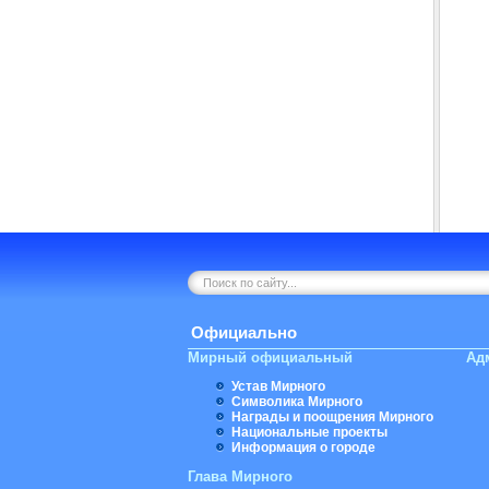
Официально
Мирный официальный
Ад
Устав Мирного
Символика Мирного
Награды и поощрения Мирного
Национальные проекты
Информация о городе
Глава Мирного