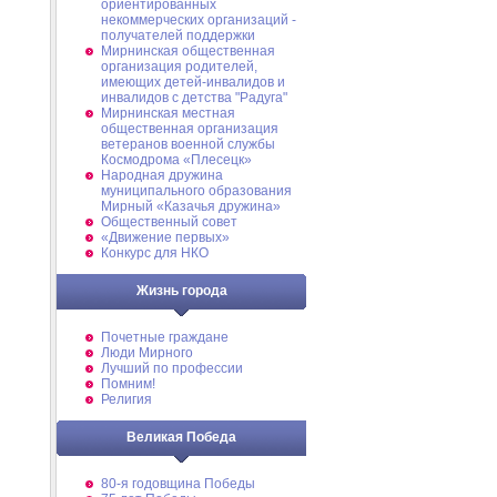
ориентированных
некоммерческих организаций -
получателей поддержки
Мирнинская общественная
организация родителей,
имеющих детей-инвалидов и
инвалидов с детства "Радуга"
Мирнинская местная
общественная организация
ветеранов военной службы
Космодрома «Плесецк»
Народная дружина
муниципального образования
Мирный «Казачья дружина»
Общественный совет
«Движение первых»
Конкурс для НКО
Жизнь города
Почетные граждане
Люди Мирного
Лучший по профессии
Помним!
Религия
Великая Победа
80-я годовщина Победы